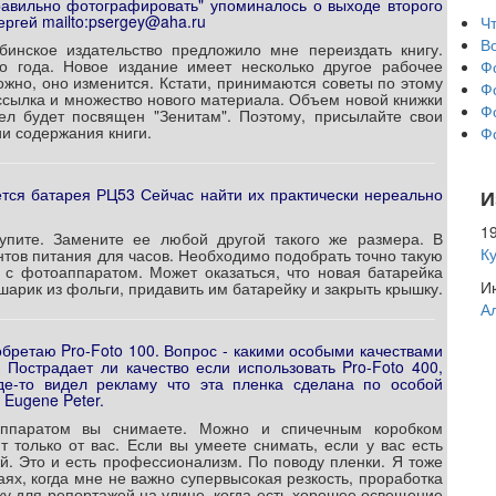
равильно фотографировать" упоминалось о выходе второго
Сергей mailto:psergey@aha.ru
Чт
В
инское издательство предложило мне переиздать книгу.
о года. Новое издание имеет несколько другое рабочее
Ф
ожно, оно изменится. Кстати, принимаются советы по этому
Ф
ссылка и множество нового материала. Объем новой книжки
Ф
ел будет посвящен "Зенитам". Поэтому, присылайте свои
ии содержания книги.
Ф
ется батарея РЦ53 Сейчас найти их практически нереально
И
19
купите. Замените ее любой другой такого же размера. В
К
тов питания для часов. Необходимо подобрать точно такую
 с фотоаппаратом. Может оказаться, что новая батарейка
Ию
шарик из фольги, придавить им батарейку и закрыть крышку.
А
бретаю Pro-Foto 100. Вопрос - какими особыми качествами
 Пострадает ли качество если использовать Pro-Foto 400,
де-то видел рекламу что эта пленка сделана по особой
 Eugene Peter.
оаппаратом вы снимаете. Можно и спичечным коробком
 только от вас. Если вы умеете снимать, если у вас есть
. Это и есть профессионализм. По поводу пленки. Я тоже
чаях, когда мне не важно супервысокая резкость, проработка
нку для репортажей на улице, когда есть хорошее освещение