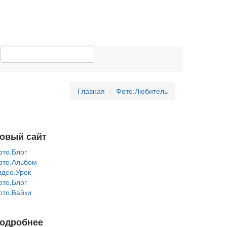
Главная
Фото.Любитель
овый сайт
ото.Блог
ото.Альбом
идео.Урок
ото.Блог
ото.Байки
одробнее