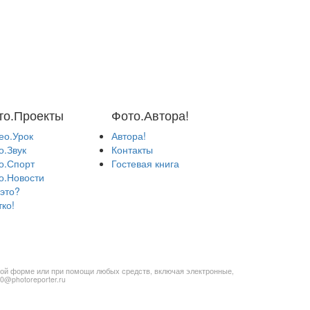
то.Проекты
Фото.Автора!
ео.Урок
Автора!
о.Звук
Контакты
о.Спорт
Гостевая книга
о.Новости
 это?
тко!
бой форме или при помощи любых средств, включая электронные,
20@photoreporter.ru