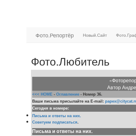
Фото.
Репортёр
Новый.Сайт
Фото.Гр
Фото.Любитель
«Фоторепор
Автор
Андре
<<< HOME
-
Оглавление
- Номер 36.
Ваши письма присылайте на E-mail:
papex@citycat.r
Сегодня в номере:
Письма и ответы на них.
Советуем подписаться
.
Письма и ответы на них.