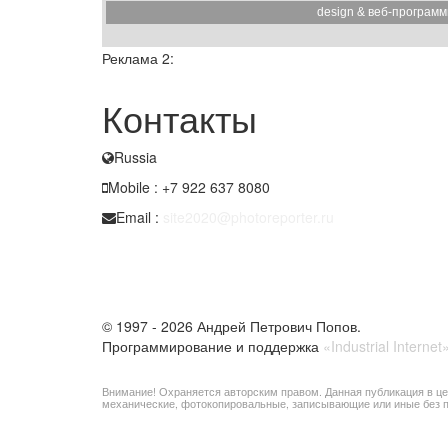
design & веб-програм
Реклама 2:
Контакты
Russia
Mobile : +7 922 637 8080
Email :
site2020@photoreporter.ru
© 1997 - 2026 Андрей Петрович Попов.
Программирование и поддержка
«Industrial Internet
Внимание! Охраняется авторским правом. Данная публикация в це
механические, фотокопировальные, записывающие или иные без п