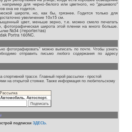
, например для черно-белого или цветного, но "дешевого"
ов она не годится.
еской широте, но, как бы, грязнее. Годится только для
остаточно увеличение 10х15 см.
ыщенный цвет, меньше зерно, т.е. можно смело печатать
, фотографическая широта этой пленки на много больше.
лке №34 (/reporter/ras)
dak Portra 160NC.
ьно фотографировать" можно выписать по почте. Чтобы узнать
еобходимо отправить письмо любого содержания по адресу
а спортивной трассе. Главный герой рассылки - простой
ями на открытой стоянке. Также информация по любительскому
Рассылка
Автомобиль. Автоспорт.
u
ыстрой подписки
ЗДЕСЬ.