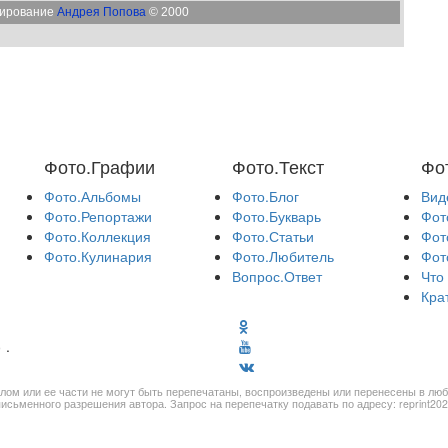
мирование
Андрея Попова
© 2000
Фото.Графии
Фото.Текст
Фо
Фото.Альбомы
Фото.Блог
Вид
Фото.Репортажи
Фото.Букварь
Фот
Фото.Коллекция
Фото.Статьи
Фот
Фото.Кулинария
Фото.Любитель
Фот
Вопрос.Ответ
Что
Кра
»
.
лом или ее части не могут быть перепечатаны, воспроизведены или перенесены в лю
исьменного разрешения автора. Запрос на перепечатку подавать по адресу:
reprint20