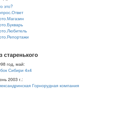
о это?
опрос.Ответ
ото.Магазин
ото.Букварь
ото.Любитель
ото.Репортажи
з старенького
98 год, май:
убок Сибири 4х4
нь 2003 г.:
лександринская Горнорудная компания