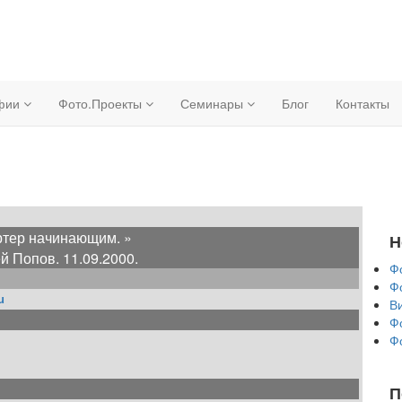
афии
Фото.Проекты
Семинары
Блог
Контакты
тер начинающим. »
Н
й Попов.
11.09.2000.
Ф
Ф
u
В
Ф
Ф
П