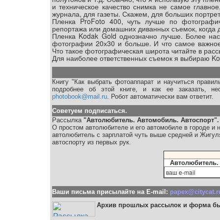
и техническое качество снимка не самое главное
журнала, для газеты. Скажем, для больших портрет
Пленка ProFoto 400, чуть лучше по фотографич
репортажа или домашних диванных съемок, когда д
Пленка Kodak Gold однозначно лучше. Более нас
фотографии 20х30 и больше. И что самое важное
Что такое фотографическая широта читайте в рассы
Для наиболее ответственных съемок я выбираю Ko
Книгу "Как выбрать фотоаппарат и научиться правил
подробнее об этой книге, и как ее заказать, н
photobook@mail.ru
. Робот автоматически вам ответит.
Советуем подписаться.
Рассылка
"Автолюбитель. Автомобиль. Автоспорт".
О простом автолюбителе и его автомобиле в городе и н
автолюбитель с зарплатой чуть выше средней и Жигул
автоспорту из первых рук.
Автолюбитель. 
Ваши письма присылайте на E-mail:
papex@citycat.r
Архив прошлых рассылок и форма б