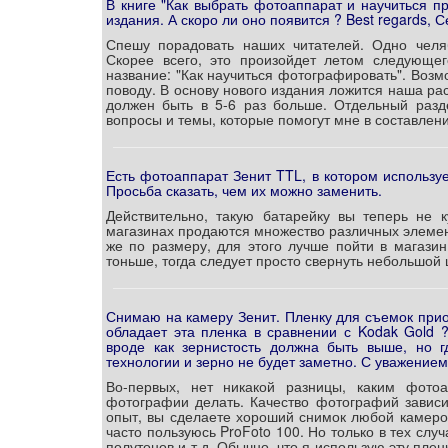
В книге "Как выбрать фотоаппарат и научиться п
издания. А скоро ли оно появится ? Best regards, 
Спешу порадовать наших читателей. Одно челяб
Скорее всего, это произойдет летом следующег
название: "Как научиться фотографировать". Возм
поводу. В основу нового издания ложится наша ра
должен быть в 5-6 раз больше. Отдельный разд
вопросы и темы, которые помогут мне в составлен
Есть фотоаппарат Зенит TTL, в котором использу
Просьба сказать, чем их можно заменить.
Действительно, такую батарейку вы теперь не 
магазинах продаются множество различных элемен
же по размеру, для этого лучше пойти в магазин
тоньше, тогда следует просто свернуть небольшой 
Снимаю на камеру Зенит. Пленку для съемок прио
обладает эта пленка в сравнении с Kodak Gold ?
вроде как зернистость должна быть выше, но г
технологии и зерно не будет заметно. С уважением
Во-первых, нет никакой разницы, каким фот
фотографии делать. Качество фотографий зависит
опыт, вы сделаете хороший снимок любой камерой
часто пользуюсь ProFoto 100. Но только в тех слу
полутонов и т.д. Обычно, что я использую эту пле