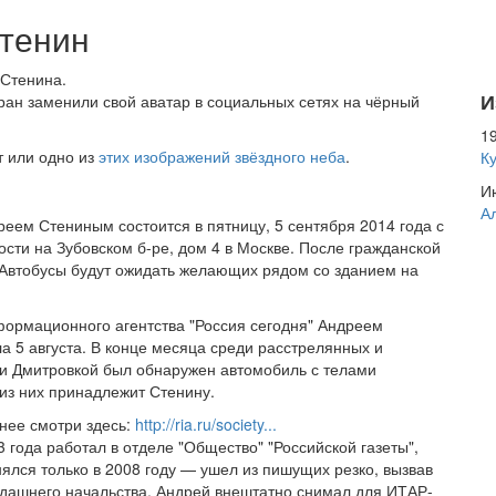
тенин
Стенина.
И
ран заменили свой аватар в социальных сетях на чёрный
19
т или одно из
этих изображений звёздного неба
.
К
Ию
А
ем Стениным состоится в пятницу, 5 сентября 2014 года с
сти на Зубовском б-ре, дом 4 в Москве. После гражданской
 Автобусы будут ожидать желающих рядом со зданием на
ормационного агентства "Россия сегодня" Андреем
 5 августа. В конце месяца среди расстрелянных и
и Дмитровкой был обнаружен автомобиль с телами
 из них принадлежит Стенину.
нее смотри здесь:
http://ria.ru/society...
 года работал в отделе "Общество" "Российской газеты",
нялся только в 2008 году — ушел из пишущих резко, вызвав
гдашнего начальства. Андрей внештатно снимал для ИТАР-