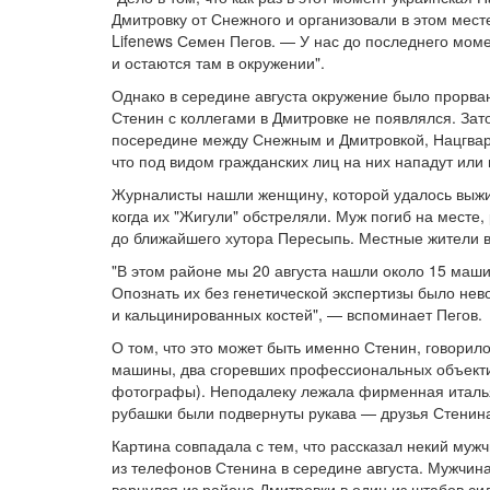
Дмитровку от Снежного и организовали в этом мест
Lifenews Семен Пегов. — У нас до последнего моме
и остаются там в окружении".
Однако в середине августа окружение было прорван
Стенин с коллегами в Дмитровке не появлялся. Зат
посередине между Снежным и Дмитровкой, Нацгва
что под видом гражданских лиц на них нападут или
Журналисты нашли женщину, которой удалось выжить
когда их "Жигули" обстреляли. Муж погиб на месте
до ближайшего хутора Пересыпь. Местные жители 
"В этом районе мы 20 августа нашли около 15 маши
Опознать их без генетической экспертизы было нев
и кальцинированных костей", — вспоминает Пегов.
О том, что это может быть именно Стенин, говорил
машины, два сгоревших профессиональных объекти
фотографы). Неподалеку лежала фирменная итальян
рубашки были подвернуты рукава — друзья Стенина 
Картина совпадала с тем, что рассказал некий мужч
из телефонов Стенина в середине августа. Мужчин
вернулся из района Дмитровки в один из штабов сил