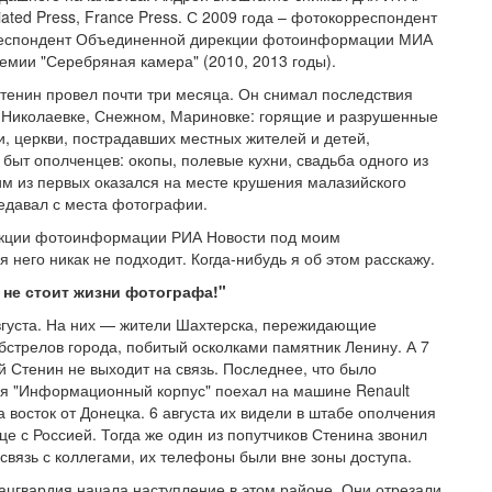
ated Press, France Press. С 2009 года – фотокорреспондент
рреспондент Объединенной дирекции фотоинформации МИА
емии "Серебряная камера" (2010, 2013 годы).
тенин провел почти три месяца. Он снимал последствия
, Николаевке, Снежном, Мариновке: горящие и разрушенные
, церкви, пострадавших местных жителей и детей,
быт ополченцев: окопы, полевые кухни, свадьба одного из
им из первых оказался на месте крушения малазийского
редавал с места фотографии.
едакции фотоинформации РИА Новости под моим
я него никак не подходит. Когда-нибудь я об этом расскажу.
 не стоит жизни фотографа!"
вгуста. На них — жители Шахтерска, пережидающие
бстрелов города, побитый осколками памятник Ленину. А 7
й Стенин не выходит на связь. Последнее, что было
ия "Информационный корпус" поехал на машине Renault
 восток от Донецка. 6 августа их видели в штабе ополчения
це с Россией. Тогда же один из попутчиков Стенина звонил
 связь с коллегами, их телефоны были вне зоны доступа.
 Нацгвардия начала наступление в этом районе. Они отрезали