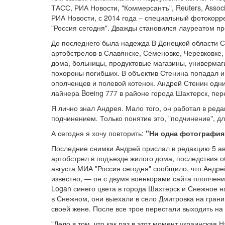
ТАСС, РИА Новости, "Коммерсантъ", Reuters, Associ
РИА Новости, с 2014 года – специальный фотоко
"Россия сегодня". Дважды становился лауреатом пр
До последнего была надежда В Донецкой области С
артобстрелов в Славянске, Семеновке, Черевковке
дома, больницы, продуктовые магазины, универмаги
похороны погибших. В объектив Стенина попадал и 
ополченцев и полевой котенок. Андрей Стенин одн
лайнера Boeing 777 в районе города Шахтерск, пе
Я лично знал Андрея. Мало того, он работал в р
подчинением. Только понятие это, "подчинение", дл
А сегодня я хочу повторить:
"Ни одна фотография
Последние снимки Андрей прислал в редакцию 5 а
артобстрел в подъезде жилого дома, последствия о
августа МИА "Россия сегодня" сообщило, что Андре
известно, — он с двумя военкорами сайта ополчен
Logan синего цвета в города Шахтерск и Снежное на
в Снежном, они выехали в село Дмитровка на грани
своей жене. После все трое перестали выходить на
"Дело в том, что как раз в этот момент украинская