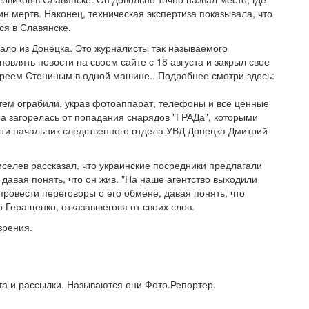
яин мертв. Наконец, техническая экспертиза показывала, что
ся в Славянске.
ло из Донецка. Это журналисты так называемого
овлять новости на своем сайте с 18 августа и закрыл свое
дреем Стениным в одной машине.. Подробнее смотри здесь:
тем ограбили, украв фотоаппарат, телефоны и все ценные
а загорелась от попадания снарядов "ГРАДа", которыми
сти начальник следственного отдела УВД Донецка Дмитрий
селев рассказал, что украинские посредники предлагали
давая понять, что он жив. "На наше агентство выходили
ровести переговоры о его обмене, давая понять, что
 Геращенко, отказавшегося от своих слов.
зрения.
та и рассылки. Называются они Фото.Репортер.