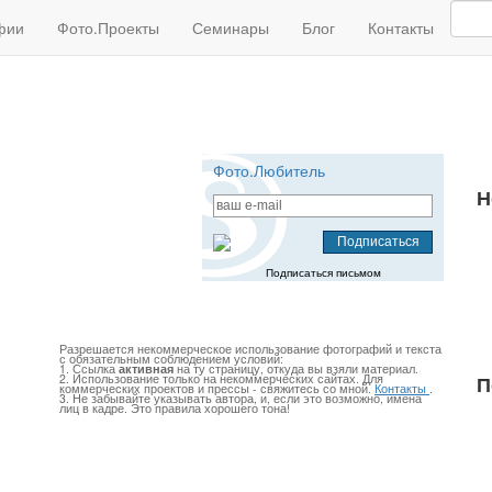
фии
Фото.Проекты
Семинары
Блог
Контакты
Фото.Любитель
Н
Подписаться письмом
Разрешается некоммерческое использование фотографий и текста
с обязательным соблюдением условий:
1. Ссылка
активная
на ту страницу, откуда вы взяли материал.
2. Использование только на некоммерческих сайтах. Для
П
коммерческих проектов и прессы - свяжитесь со мной.
Контакты
.
3. Не забывайте указывать автора, и, если это возможно, имена
лиц в кадре. Это правила хорошего тона!