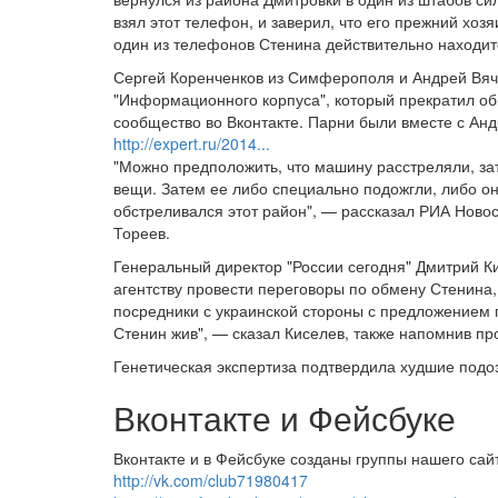
взял этот телефон, и заверил, что его прежний хоз
один из телефонов Стенина действительно находит
Сергей Коренченков из Симферополя и Андрей Вяча
"Информационного корпуса", который прекратил обн
сообщество во Вконтакте. Парни были вместе с Ан
http://expert.ru/2014...
"Можно предположить, что машину расстреляли, за
вещи. Затем ее либо специально подожгли, либо он
обстреливался этот район", — рассказал РИА Ново
Тореев.
Генеральный директор "России сегодня" Дмитрий Ки
агентству провести переговоры по обмену Стенина, 
посредники с украинской стороны с предложением п
Стенин жив", — сказал Киселев, также напомнив про
Генетическая экспертиза подтвердила худшие подо
Вконтакте и Фейсбуке
Вконтакте и в Фейсбуке созданы группы нашего сай
http://vk.com/club71980417