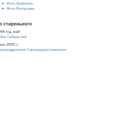
Фото.Любитель
Фото.Репортажи
з старенького
98 год, май:
убок Сибири 4х4
нь 2003 г.:
лександринская Горнорудная компания