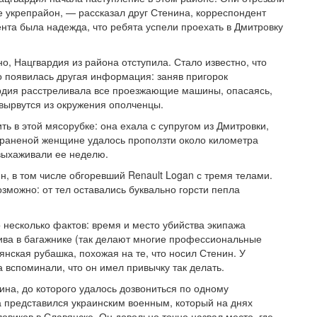
е укрепрайон, — рассказал друг Стенина, корреспондент
нта была надежда, что ребята успели проехать в Дмитровку
о, Нацгвардия из района отступила. Стало известно, что
о появилась другая информация: заняв пригорок
рдия расстреливала все проезжающие машины, опасаясь,
 вырвутся из окружения ополченцы.
 в этой мясорубке: она ехала с супругом из Дмитровки,
, раненой женщине удалось проползти около километра
выхаживали ее неделю.
н, в том числе обгоревший Renault Logan с тремя телами.
озможно: от тел оставались буквально горсти пепла
о несколько фактов: время и место убийства экипажа
ва в багажнике (так делают многие профессиональные
ская рубашка, похожая на те, что носил Стенин. У
вспоминали, что он имел привычку так делать.
ина, до которого удалось дозвониться по одному
а представился украинским военным, который на днях
овиков в Славянске. Он довольно точно назвал место, где