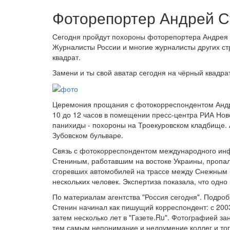
Фоторепортер Андрей С
Сегодня пройдут похороны фоторепортера Андрея 
Журналисты России и многие журналисты других ст
квадрат.
Замени и ты свой аватар сегодня на чёрный квадра
Церемония прощания с фотокорреспондентом Андре
10 до 12 часов в помещении пресс-центра РИА Ново
панихиды - похороны на Троекуровском кладбище.
Зубовском бульваре.
Связь с фотокорреспондентом международного инф
Стениным, работавшим на востоке Украины, пропала
сгоревших автомобилей на трассе между Снежным 
нескольких человек. Экспертиза показала, что одно
По материалам агентства "Россия сегодня". Подроб
Стенин начинал как пишущий корреспондент: с 2003
затем несколько лет в "Газете.Ru". Фотографией за
тем самым непонимание и недоумение коллег и то