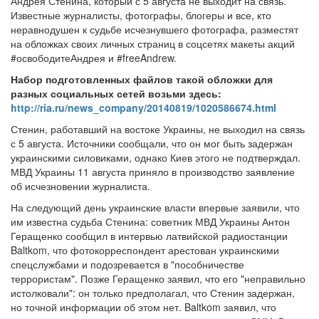
Андрея Стенина, который с 5 августа не выходит на связь.
Известные журналисты, фотографы, блогеры и все, кто
неравнодушен к судьбе исчезнувшего фотографа, разместят
на обложках своих личных страниц в соцсетях макеты акций
#освободитеАндрея и #freeAndrew.
Набор подготовленных файлов такой обложки для
разных социальных сетей возьми здесь:
http://ria.ru/news_company/20140819/1020586674.html
Стенин, работавший на востоке Украины, не выходил на связь
с 5 августа. Источники сообщали, что он мог быть задержан
украинскими силовиками, однако Киев этого не подтверждал.
МВД Украины 11 августа приняло в производство заявление
об исчезновении журналиста.
На следующий день украинские власти впервые заявили, что
им известна судьба Стенина: советник МВД Украины Антон
Геращенко сообщил в интервью латвийской радиостанции
Baltkom, что фотокорреспондент арестован украинскими
спецслужбами и подозревается в "пособничестве
террористам". Позже Геращенко заявил, что его "неправильно
истолковали": он только предполагал, что Стенин задержан,
но точной информации об этом нет. Baltkom заявил, что