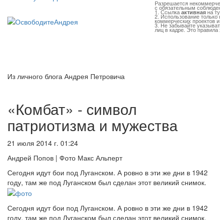
Разрешается некоммерче
с обязательным соблюде
1. Ссылка
активная
на т
2. Использование только
коммерческих проектов и
3. Не забывайте указыват
лиц в кадре. Это правила
Из личного блога Андрея Петровича
«Комбат» - символ
патриотизма и мужества
21 июля 2014 г. 01:24
Андрей Попов | Фото Макс Альперт
Сегодня идут бои под Луганском. А ровно в эти же дни в 1942
году, там же под Луганском был сделан этот великий снимок.
Сегодня идут бои под Луганском. А ровно в эти же дни в 1942
году, там же под Луганском был сделан этот великий снимок,