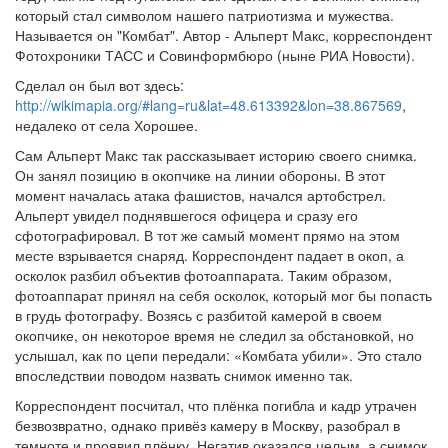
который стал символом нашего патриотизма и мужества.
Называется он "Комбат". Автор - Альперт Макс, корреспондент
Фотохроники ТАСС и Совинформбюро (ныне РИА Новости).
Сделал он был вот здесь:
http://wikimapia.org/#lang=ru&lat=48.613392&lon=38.867569
,
недалеко от села Хорошее.
Сам Альперт Макс так рассказывает историю своего снимка.
Он занял позицию в окопчике на линии обороны. В этот
момент началась атака фашистов, начался артобстрел.
Альперт увидел поднявшегося офицера и сразу его
сфотографировал. В тот же самый момент прямо на этом
месте взрывается снаряд. Корреспондент падает в окоп, а
осколок разбил объектив фотоаппарата. Таким образом,
фотоаппарат принял на себя осколок, который мог бы попасть
в грудь фотографу. Возясь с разбитой камерой в своем
окопчике, он некоторое время не следил за обстановкой, но
услышал, как по цепи передали: «Комбата убили». Это стало
впоследствии поводом назвать снимок именно так.
Корреспондент посчитал, что плёнка погибла и кадр утрачен
безвозвратно, однако привёз камеру в Москву, разобрал в
темноте и проявил плёнку. Негатив оказался целым, а снимок