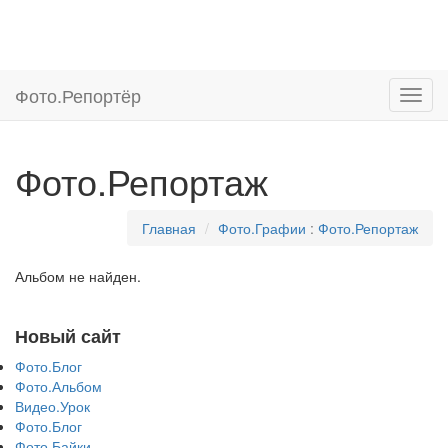
Фото.
Репортёр
Фото.Репортаж
Главная
Фото.Графии
:
Фото.Репортаж
Альбом не найден.
Новый сайт
Фото.Блог
Фото.Альбом
Видео.Урок
Фото.Блог
Фото.Байки