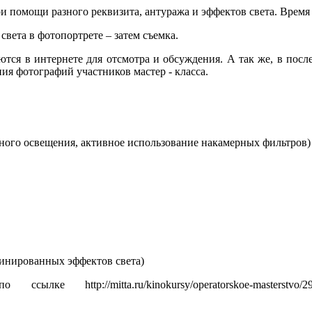
 помощи разного реквизита, антуража и эффектов света. Время п
света в фотопортрете – затем съемка.
тся в интернете для отсмотра и обсуждения. А так же, в после
ия фотографий участников мастер - класса.
нного освещения, активное использование накамерных фильтров)
инированных эффектов света)
://mitta.ru/kinokursy/operatorskoe-masterstvo/296-stil-se