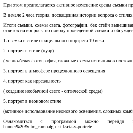
При этом предполагается активное изменение среды съемки при
В начале 2 часа теория, посвященная истории вопроса о стилях 
Итоги съемки, схемы света, фотографии, бек стейч вывешиваю
ответов на вопросы по поводу проведенной съемки и обсужден
1. съемка в стиле официального портрета 19 века
2. портрет в стиле (нуар)
( черно-белая фотография, сложные схемы источников постоя
3. портрет в атмосфере прецезионного освещения
4. портрет как ирреальность
( создание необычной свето - оптической среды)
5. портрет в неоновом стиле
(активное использование неонового освещения, сложных комб
Ознакомиться с программой можно перейдя по ссылке http
banner%20&utm_campaign=stil-seta-v-portrete