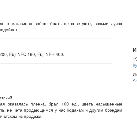
де в магазинах вобще брать не советуют), возьми лучше
подойдет.
И
0, Fuji NPC 160, Fuji NPH 400.
19
К
Ию
А
атский
ая оказалась плёнка, брал 100 ед., цвета насыщенные,
ть, не чета продающимся у нас Кодакам и другим брэндам.
мчатском из продажи.