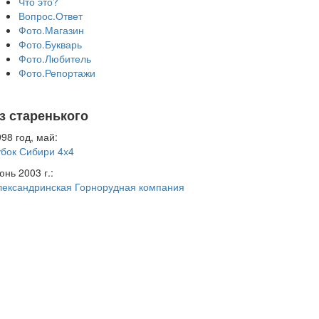
Что это?
Вопрос.Ответ
Фото.Магазин
Фото.Букварь
Фото.Любитель
Фото.Репортажи
з старенького
98 год, май:
убок Сибири 4х4
нь 2003 г.:
лександринская Горнорудная компания