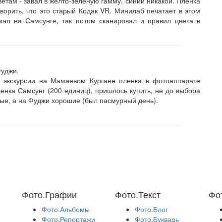
цветам - завал в жёлто-зелёную гамму, синий никакой. Плёнка
говорить, что это старый Кодак VR. Минилаб печатает в этом
мал на Самсунге, так потом сканировал и правил цвета в
Фуджи.
а экскурсии на Мамаевом Кургане пленка в фотоаппарате
ленка Самсунг (200 единиц), пришлось купить, не до выбора
ые, а на Фуджи хорошие (был пасмурный день).
Фото.Графии
Фото.Текст
Фо
Фото.Альбомы
Фото.Блог
Фото.Репортажи
Фото.Букварь