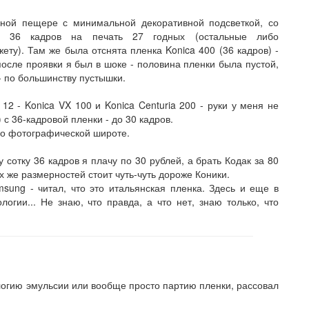
ной пещере с минимальной декоративной подсветкой, со
з 36 кадров на печать 27 годных (остальные либо
ету). Там же была отснята пленка Konica 400 (36 кадров) -
 после проявки я был в шоке - половина пленки была пустой,
- по большинству пустышки.
 12 - Konica VX 100 и Konica Centuria 200 - руки у меня не
 с 36-кадровой пленки - до 30 кадров.
 по фотографической широте.
 сотку 36 кадров я плачу по 30 рублей, а брать Кодак за 80
 же размерностей стоит чуть-чуть дороже Коники.
sung - читал, что это итальянская пленка. Здесь и еще в
логии... Не знаю, что правда, а что нет, знаю только, что
ологию эмульсии или вообще просто партию пленки, рассовал