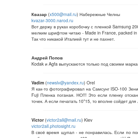
Квазар
(
x500@mail.ru
) Набережные Челны
kvazar-3000.narod.ru
Вот держу в руках коробочку с пленкой Samsung 200
мелким шрифтом читаю - Made in France, packed in
Так что никакой Италией тут и не пахнет.
Андрей Попов
Kodak и Agfa выпускаются только под своими марка
Vadim
(
newslv@yandex.ru
) Orel
Я как-то фотографировал на Самсунг ISO-100 Зен
Fuji Пленка поганая. НО!!! Это если пленку отск
точек. А если печатать 10*15, то вполне сойдет для
Victor
(
victor2all@mail.ru
) Kiev
victor2all.photosight.ru
В своё время щупал - не понравилась. Если по по