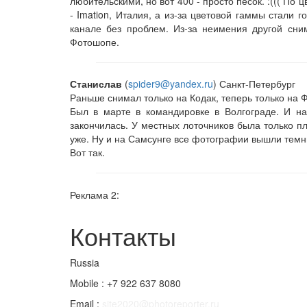
любительскими, но вот 400 - просто песок. :((( По 
- Imation, Италия, а из-за цветовой гаммы стали 
канале без проблем. Из-за неимения другой сни
Фотошопе.
Станислав
(
spider9@yandex.ru
) Санкт-Петербург
Раньше снимал только на Кодак, теперь только на 
Был в марте в командировке в Волгограде. И н
закончилась. У местных лоточников была только п
уже. Ну и на Самсунге все фотографии вышли темн
Вот так.
Реклама 2:
Контакты
Russia
Mobile : +7 922 637 8080
Email :
site2020@photoreporter.ru