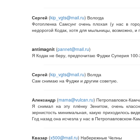
Сергей
(
kip_vgts@mail.ru
) Вологда
Фотопленка Самсунг очень плохая (у нас в горо
недорогой Кодак, хотя для мыльницы, возможно, и 
antimagnit
(
pannet@mail.ru
)
Я Кодак не беру, предпочитаю Фуджи Суперия 100-20
Сергей
(
kip_vgts@mail.ru
) Волгда
Сам снимаю на Фуджи и другим советую.
Александр
(
mama@vulcan.ru
) Петропавловск-Камч
Я снимал на эту плёнку Зенитом, очень классн
зернистость минимальная, какую приходилось виде
Год назад она исчезла у нас в Петропавловском-Ка
Квазар
(
x500@mail.ru
) Набережные Челны