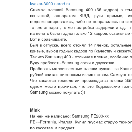
kvazar-3000.narod.ru
Снимал пленкой Samsung 400 (36 кадров) в тем
вспышкой, аппаратом ФЭД, руки прямые, и
недоэкспонировались, либо не понравились по сюж
тот же аппарат, те же настройки выдержки и т.д. -
на печать были годны только 12 кадров, остальные 
Вот и сравнивайте.
Был в отпуске, всего отснял 14 пленок, остальные
кривые, выход годных кадров по (качеству и сюжету)
Так что Samsung 400 - отличная пленка, особенно
Буду пробовать Samsung сотки и двухсотки.
Пробовать малоизвестные пленки нужно - за Конику
рублей считаю пижонским излишеством. Самсунг тех
Что касается технологии производства пленки Sam
одном месте прочитал, что это Кодаковские техно
Samsung можно покупать :))
Mink
На ней же написано: Samsung FE200-xx
FE==Ferrania, Италия. Купил гнусмас старую техн
по кассетам и продает...