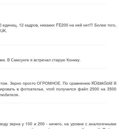
 единиц, 12 кадров, никаких FE200 на ней нет!!! Более того,
 UK.
ми. В Самсунге я встречал старую Конику.
итом. Зерно просто ОГРОМНОЕ. По сравнению KOdakGold ili
анировать в фотоателье, чтоб получился файл 2500 на 3500
 любителя.
воду зерна у 100 и 200 - ничего, на уровне с аналогичными