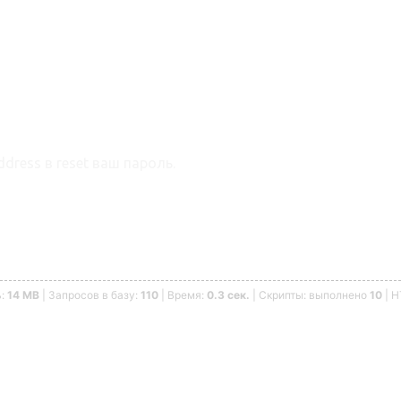
dress в reset ваш пароль.
ь:
14 MB
| Запросов в базу:
110
| Время:
0.3 сек.
| Скрипты: выполнено
10
| 