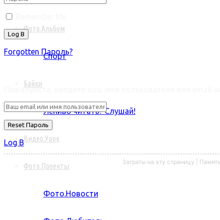
Remember Me
Фото.Альбом
Forgotten Пароль?
Спорт
Retrieve ваш пароль
Байки
Пожалуйста, введите ваш имя пользователя или email ad
Лениво читать? Слушай!
Видео.Урок
Log В
Затраты на эту страницу | Памят
Фото.Проекты
Фото.Новости