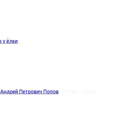
ото у ёлки
:
Андрей Петрович Попов
, © 1988 — 2026