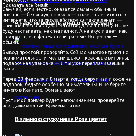
Показать все Result
Сам чай, если честно, оказался самым обычным:
внешне — без «вау», по вкусу — тоже. Полез искать в
интернете, что за «волшебство» за такие деньги —
А надо не вещать, а надо беседовать
описания не совпадают ни по виду, ни по вкусу. Но не
буду настаивать, не специалист. А на вкус и цвет, как
говорится, все фломастеры разные. Но ценник —
общий.
Вывод простой: проверяйте. Сейчас многие играют на
невнимательности: мелкий шрифт, красивые витрины,
подарочная упаковка — и ты уже переплачиваешь в
разы.
Перед 23 февраля и 8 марта, когда берут чай и кофе на
подарок, будьте особенно внимательны. И не берите
ничего в Кантате. Обманывают.
Пусть мой пример будет напоминанием: проверяйте
всё, даже мелочи. Времена такие.
В зимнюю стужу наша Роза цветёт