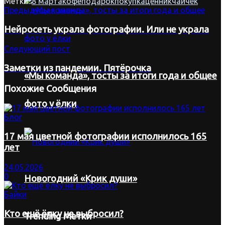
Метки:
8 марта
кофе
подарок
покупка
ценник
чай
чек
Предыдущая запись
Нейросеть украла фотографии. Или не украла
Следующий пост
Заметки из пандемии. Пятёрочка
«Мы команда», тосты за итоги года и общее
Похожие
Сообщения
фото у ёлки
Блог
17 мая цветной фотографии исполнилось 165
лет
24.05.2026
0
Новогодний «Крик души»
Байки
Кто ещё ёлку не выбросил?
Trending Метки