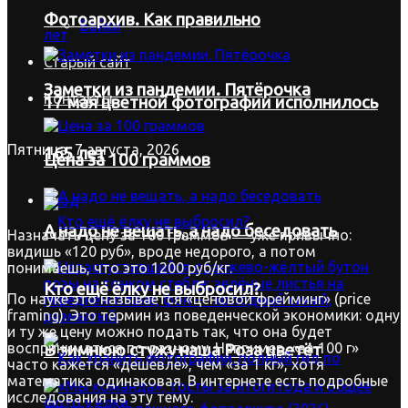
Фотоархив. Как правильно
Байки
Старый сайт
Заметки из пандемии. Пятёрочка
Контакты
17 мая цветной фотографии исполнилось
Пятница, 7 августа, 2026
165 лет
Цена за 100 граммов
Вход
А надо не вещать, а надо беседовать
Назначать цену за 100 граммов — уже привычно:
видишь «120 руб», вроде недорого, а потом
понимаешь, что это 1200 руб/кг.
Кто ещё ёлку не выбросил?
По науке это называется «ценовой фрейминг» (price
framing). Это термин из поведенческой экономики: одну
и ту же цену можно подать так, что она будет
восприниматься по-разному. Например, «за 100 г»
В зимнюю стужу наша Роза цветёт
часто кажется «дешевле», чем «за 1 кг», хотя
математика одинаковая. В интернете есть подробные
исследования на эту тему.