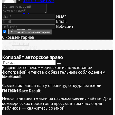
Фото.Любитель
Байки
Имя*
Email
Веб-сайт
Старый сайт
0
комментариев
Inline Feedbacks
Контакты
View all comments
Копирайт
авторское право
Разрешается некоммерческое использование
фотографий и текста с обязательным соблюдением
Нет Result
условий:
Ссылка активная на ту страницу, откуда вы взяли
материал.
Показать все Result
Использование только на некоммерческих сайтах. Для
коммерческих проектов и прессы, в том числе для
пабликов — свяжитесь со мной.