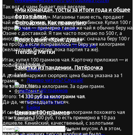
Так вот, с чаем бывает ещё веселее.
«Мы команда», тосты за итоги года и общее
фото у ёлки
Зашёл я в «Кантату». Магазины такие есть, продают
Фотоархив. Как правильно
чай и кофе. Думаю, не только в Челябинске. Купил 100 г
чёрного чая — примерно такой же чай я обычно беру на
Озоне с доставкой. Я там часто покупаю по 500 г, а
иногда и по 1 кг. Обычно делаю так: сначала беру 100 г
Новогодний «Крик души»
на пробу, а если понравилось — беру уже килограмм
(желательно быстрее, пока партия та же).
Trending Метки
Итак, купил 100 граммов чая. Карточку приложил — и
Фото.Альбом
пошёл довольный.
Заметки из пандемии. Пятёрочка
Спорт
Байки
А дома обнаружил сюрприз: цена была указана за 1
Лениво читать? Слушай!
грамм.
Видео.Урок
Не за 100 г. Не за килограмм. За один грамм.
Фото.Проекты
Фото.Новости
Итого:
14 330 руб за килограмм чая
.
Фото.Любитель
Да-да, четырнадцать тысяч.
Байки
И самое смешное: на Озоне килограмм похожего чая
Цена за 100 граммов
Старый сайт
стоит около 1500 руб, то есть примерно в 10 раз
Контакты
дешевле. Кенийский, качественный, с золотыми
типсами (почками) и правильным вкусом. А в этом,
кстати, — никаких типсов вообще не было.
Нет Result