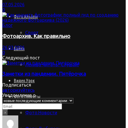
07.05.2026
0
Фото.Альбом
Блог
Спорт
Фотоархив. Как правильно
26.03.2026
Байки
0
Следующий пост
Лениво читать? Слушай!
Заметки из пандемии. Пятёрочка
Видео.Урок
Подписаться
авторизуйтесь
Уведомление о
Фото.Проекты
Фото.Новости