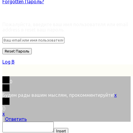
Forgotten Пароль?
Retrieve ваш пароль
Пожалуйста, введите ваш имя пользователя или email
address в reset ваш пароль.
Log В
0
Будем рады вашим мыслям, прокомментируйте!
x
(
)
x
|
Ответить
Insert