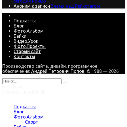
сегодня ночью
Аноним
к записи
Знамя над Рейхстагом
Подкасты
Блог
Фото.Альбом
Байки
Видео.Урок
Фото.Проекты
Старый сайт
Контакты
Производство сайта, дизайн, программное
обеспечение:
Андрей Петрович Попов
, © 1988 — 2026
Нет Result
Показать все Result
Подкасты
Блог
Фото.Альбом
Спорт
Байки