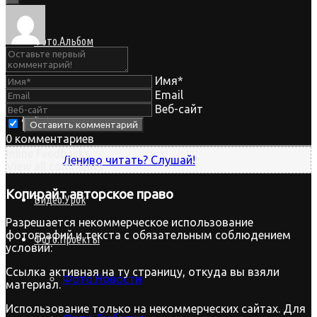
Фото.Альбом
Спорт
Имя*
Email
Веб-сайт
Байки
0
комментариев
Inline Feedbacks
Лениво читать? Слушай!
View all comments
Копирайт
авторское право
Видео.Урок
Разрешается некоммерческое использование
фотографий и текста с обязательным соблюдением
Фото.Проекты
условий:
Ссылка активная на ту страницу, откуда вы взяли
Фото.Новости
материал.
Использование только на некоммерческих сайтах. Для