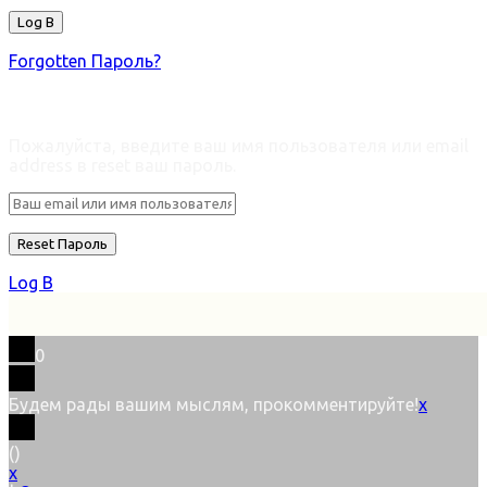
Forgotten Пароль?
Retrieve ваш пароль
Пожалуйста, введите ваш имя пользователя или email
address в reset ваш пароль.
Log В
0
Будем рады вашим мыслям, прокомментируйте!
x
(
)
x