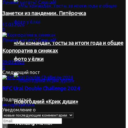
Лениво читать? Слушай!
Заметки из пандемии. Пятёрочка
15.03.2026
0
Лениво читать? Слушай!
«Мы команда», тосты за итоги года и общее
Корпоратив в синяках
фото у ёлки
09.03.2025
0
Следующий пост
RFC Ural Double Challenge 2024
Подписаться
Новогодний «Крик души»
авторизуйтесь
Уведомление о
Trending Метки