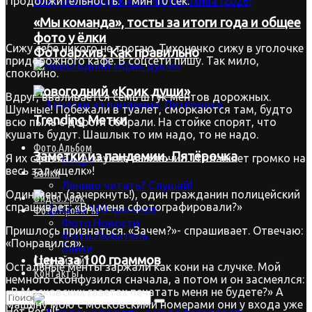
Продолжительность: 1 мин 10 сек.
«Мы команда», тосты за итоги года и общее
фото у ёлки
Сижу себе никого не трогаю. Тихонечко сижу в уголочке
Фотоархив. Как правильно
придорожного кафе. В соцсети пишу. Так мило,
спокойно.
Новогодний «Крик души»
Вдруг, вваливается семь штук ментов дорожных.
Шумные! Побежали в туалет, сморкаются там, будто
Trending Метки
всю пыль с дороги собрали. На стойке спорят, что
кушать будут. Шашлык то им надо, то не надо.
Фото.Альбом
Заметки из пандемии. Пятёрочка
Я их сфоткал. А звук не выключил. И планшет громко на
Спорт
весь зал «щелк»!
Байки
Лениво читать? Слушай!
Один мент (зачеркнуть!), один гражданин полицейский
Видео.Урок
спрашивает: «Вы меня сфотографировали?»
Фото.Проекты
Фото.Новости
Пришлось признаться. «Зачем?»- спрашивает. Отвечаю:
Фото.Любитель
«Понравился».
Байки
Цена за 100 граммов
Старый сайт
Остальные менты заржали как кони на случке. Мой
Контакты
немного сконфузился сначала, а потом и он засмеялся:
«В Московских газетах печатать меня не будете?» А
машину мою с московскими номерами они у входа уже
Нет Result