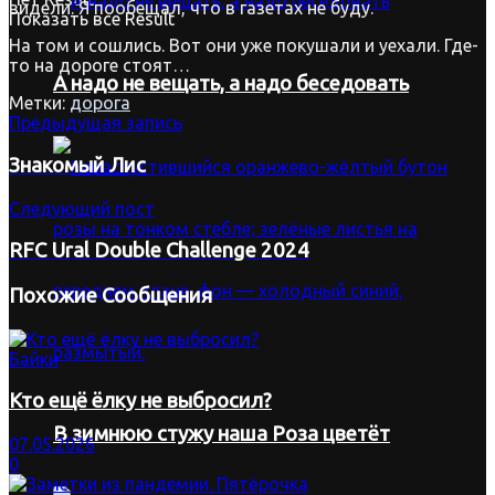
видели. Я пообещал, что в газетах не буду.
Показать все Result
На том и сошлись. Вот они уже покушали и уехали. Где-
то на дороге стоят…
А надо не вещать, а надо беседовать
Метки:
дорога
Предыдущая запись
Знакомый Лис
Следующий пост
RFC Ural Double Challenge 2024
Похожие
Сообщения
Байки
Кто ещё ёлку не выбросил?
В зимнюю стужу наша Роза цветёт
07.05.2026
0