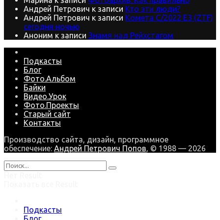
Андрей Петрович
к записи
Кто эти люди?
Андрей Петрович
к записи
Комета C/2022 E3 (ZTF)
сегодня ночью
Аноним
к записи
Знамя над Рейхстагом
Подкасты
Блог
Фото.Альбом
Байки
Видео.Урок
Фото.Проекты
Старый сайт
Контакты
Производство сайта, дизайн, программное
обеспечение:
Андрей Петрович Попов
, © 1988 — 2026
Нет Result
Показать все Result
Подкасты
Блог