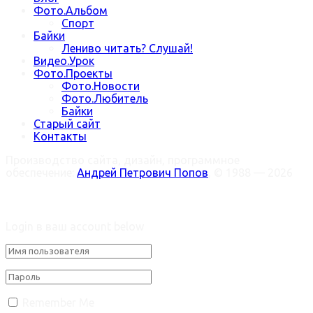
Фото.Альбом
Спорт
Байки
Лениво читать? Слушай!
Видео.Урок
Фото.Проекты
Фото.Новости
Фото.Любитель
Байки
Старый сайт
Контакты
Производство сайта, дизайн, программное
обеспечение:
Андрей Петрович Попов
, © 1988 — 2026
Welcome Back!
Login в ваш account below
Remember Me