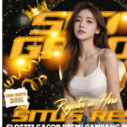
Squishmallows
Starbooks
Stick-O
Stokke
Sudocrem
Sumimo
Sunnylife
Sun-Staches
Swimava
T
Tommee Tippee
Trunki
Tutti Bambini