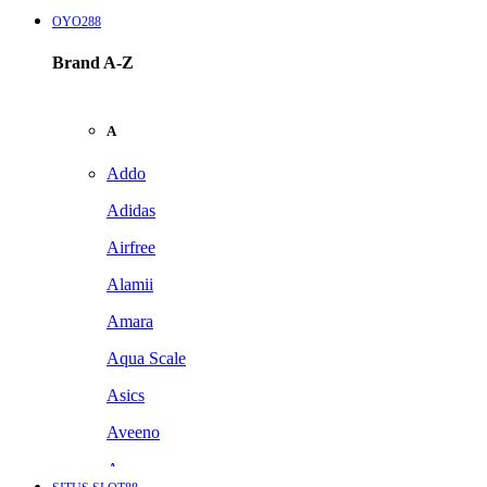
OYO288
Brand A-Z
A
Addo
Adidas
Airfree
Alamii
Amara
Aqua Scale
Asics
Aveeno
Awan