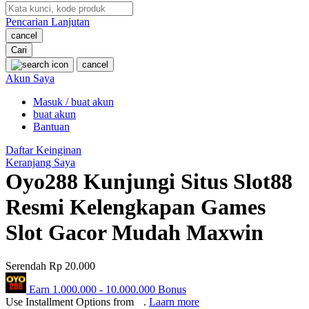
Pencarian Lanjutan
Oh Ma Grain
cancel
Okiedog
Cari
cancel
P
Akun Saya
Masuk / buat akun
Peachy
buat akun
Phil & Ted's
Bantuan
Philips Avent
Daftar Keinginan
Keranjang Saya
Pigeon
Oyo288 Kunjungi Situs Slot88
Playgro
Resmi Kelengkapan Games
Poled Global
Slot Gacor Mudah Maxwin
Ponycycle
Serendah
Rp 20.000
Puma
Earn
1.000.000
-
10.000.000
Bonus
Pureats
Use Installment Options from
.
Laarn more