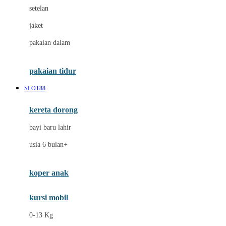
Dae Organics
setelan
Docare
jaket
Doona
pakaian dalam
Down To Earth
Drew
pakaian tidur
Dr. Brown's
SLOT88
E
kereta dorong
ELC
bayi baru lahir
Ergobaby
usia 6 bulan+
Expert Care
koper anak
Ezyroller
kursi mobil
F
0-13 Kg
Felt So Sweet