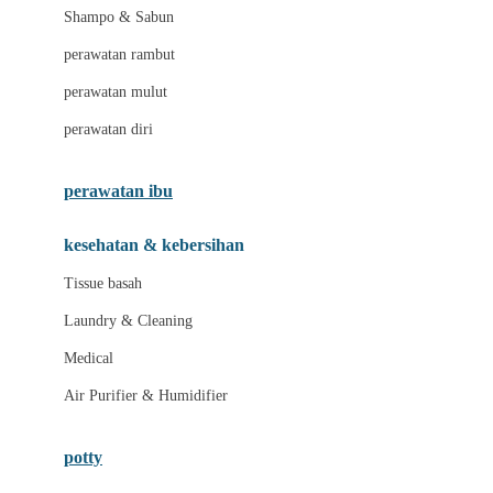
London Taxi
Shampo & Sabun
Love To Dream
perawatan rambut
perawatan mulut
M
perawatan diri
Magformers
Mama's Choice
perawatan ibu
Mamas&Papas
kesehatan & kebersihan
Mamaway
Tissue basah
Maxi Cosi
Laundry & Cleaning
Megabloks
Medical
Micro
Air Purifier & Humidifier
MiDeer
Mimi & Lula
potty
Mini Monkey