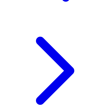
Xootz
Y
Yamatoya
Z
Zaxy
Zoggs
0-9
4Moms
59S