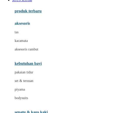
SITUS SLOT88
Azetabio
produk terbaru
B
aksesoris
Baabaasheepz
tas
Babiators
kacamata
Baby Dove
aksesoris rambut
Baby Jogger
Baby Rovega
kebutuhan bayi
Babybee
pakaian tidur
Banana Boat
set & terusan
Banz
piyama
Barbie
bodysuits
Beaba
Beauty Barn
sepatu & kaus kaki