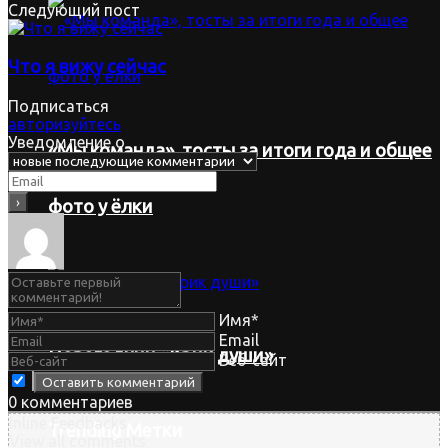
Следующий пост
Что я вижу сейчас
Подписаться
авторизуйтесь
Уведомление о
«Мы команда», тосты за итоги года и общее
фото у ёлки
Имя*
Email
Новогодний «Крик души»
Веб-сайт
0
комментариев
Inline Feedbacks
Trending Метки
View all comments