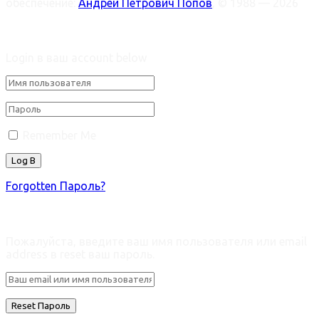
обеспечение:
Андрей Петрович Попов
, © 1988 — 2026
Welcome Back!
Login в ваш account below
Remember Me
Forgotten Пароль?
Retrieve ваш пароль
Пожалуйста, введите ваш имя пользователя или email
address в reset ваш пароль.