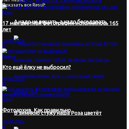
Показать все Result
Блог
А надо не вещать, а надо беседовать
17 мая цветной фотографии исполнилось 165
лет
24.05.2026
0
Байки
Кто ещё ёлку не выбросил?
07.05.2026
0
Блог
Фотоархив. Как правильно
В зимнюю стужу наша Роза цветёт
26.03.2026
0