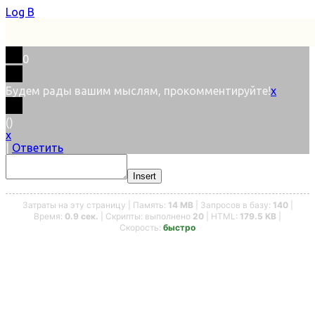
Log В
0
Будем рады вашим мыслям, прокомментируйте!
x
(
)
x
|
Ответить
Insert
Затраты на эту страницу | Память:
14 MB
| Запросов в базу:
140
|
Время:
0.9 сек.
| Скрипты: выполнено
20
| HTML:
179.5 KB
|
Скорость:
быстро