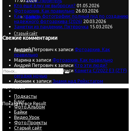
17.05.2026
Фото.Любитель
Кто ещё ёлку не выбросил?
01.05.2026
Фотоархив. Как правильно
26.03.2026
Как хранить фотографии: полный гид по созданию
Байки
надёжного фотоархива (2026)
20.03.2026
Заметки из пандемии. Пятёрочка
15.03.2026
Старый сайт
Свежие комментарии
Андрей Петрович
к записи
Фотоархив. Как
Контакты
правильно
Марина
к записи
Фотоархив. Как правильно
Андрей Петрович
к записи
Кто эти люди?
Андрей Петрович
к записи
Комета C/2022 E3 (ZTF)
сегодня ночью
Аноним
к записи
Знамя над Рейхстагом
Нет Result
Подкасты
Блог
Показать все Result
Фото.Альбом
Байки
Видео.Урок
Фото.Проекты
Старый сайт