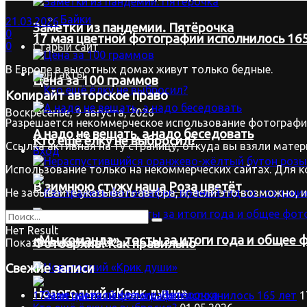
Байки
21.03.2026
Заметки из пандемии. Пятёрочка
0
17 мая цветной фотографии исполнилось 165
0
Старый сайт
В Европе в высотных домах живут только бедные.
Контакты
Цена за 100 граммов
Копирайт
авторское право
Воскресенье, 9 августа, 2026
Разрешается некоммерческое использование фотографий
А надо не вещать, а надо беседовать
Кто ещё ёлку не выбросил?
Ссылка активная на ту страницу, откуда вы взяли матер
Вход
Использование только на некоммерческих сайтах. Для к
В зимнюю стужу наша Роза цветёт
Не забывайте указывать автора, и, если это возможно, 
Нет Result
«Мы команда», тосты за итоги года и общее ф
Фотоархив. Как правильно
Показать все Result
Свежие записи
Новогодний «Крик души»
17 мая цветной фотографии исполнилось 165 лет
1