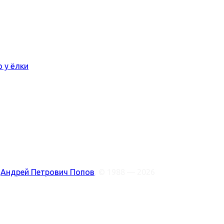
ото у ёлки
:
Андрей Петрович Попов
, © 1988 — 2026