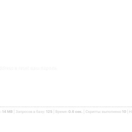
dress в reset ваш пароль.
ь:
14 MB
| Запросов в базу:
125
| Время:
0.6 сек.
| Скрипты: выполнено
10
| 