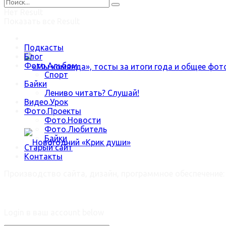
Нет Result
Показать все Result
В зимнюю стужу наша Роза цветёт
Подкасты
Блог
Фото.Альбом
Спорт
Байки
Лениво читать? Слушай!
Видео.Урок
«Мы команда», тосты за итоги года и общее ф
Фото.Проекты
Фото.Новости
Фото.Любитель
Байки
Старый сайт
Контакты
Производство сайта, дизайн, программное обеспечение
Новогодний «Крик души»
Welcome Back!
Login в ваш account below
Trending Метки