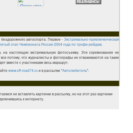
 бездорожного автоспорта. Первое -
Экстремально-приключенческая
пятый этап Чемпионата России 2004 года по трофи-рейдам
.
, на настоящую экстремальную фотосъемку. Эти соревнования не
А все потому, что журналисты и фотографы не отваживаются на такие
дят вместе с участниками весь маршрут.
сайте
www.off-road74.ru
и в рассылке "
Автолюбитель
".
м
аемся не вставлять картинки в рассылку, но на этот раз картинки
дключившись к интернету.