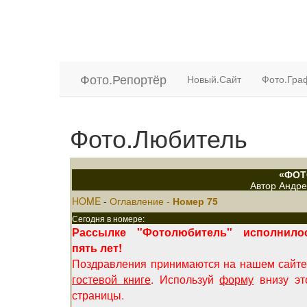
Фото.
Репортёр
Новый.Сайт
Фото.Гр
Фото.Любитель
«ФОТ
Автор
Андре
HOME
-
Оглавление
-
Номер 75
Сегодня в номере:
Рассылке "Фотолюбитель" исполнило
пять лет!
Поздравления принимаются на нашем сайте
гостевой книге
. Используй
форму
внизу эт
страницы.