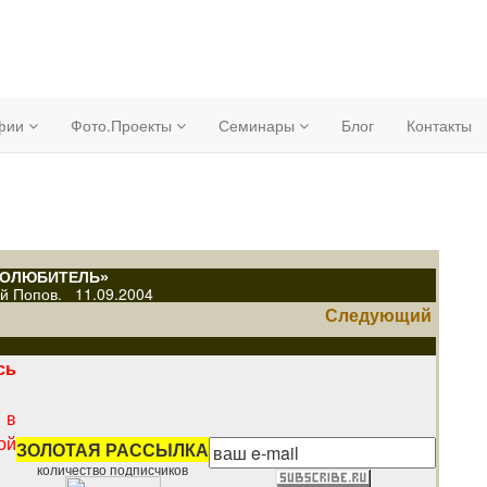
афии
Фото.Проекты
Семинары
Блог
Контакты
ОЛЮБИТЕЛЬ»
й Попов
.
11.09.2004
Следующий
сь
 в
ой
ЗОЛОТАЯ РАССЫЛКА
количество подписчиков