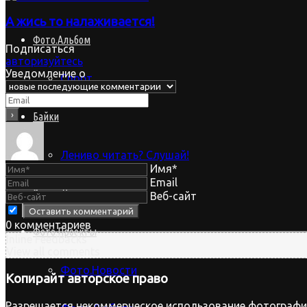
А жись то налаживается!
Фото.Альбом
Подписаться
авторизуйтесь
Уведомление о
Спорт
Байки
Лениво читать? Слушай!
Имя*
Email
Видео.Урок
Веб-сайт
0
комментариев
Фото.Проекты
Inline Feedbacks
View all comments
Фото.Новости
Копирайт
авторское право
Разрешается некоммерческое использование фотографий