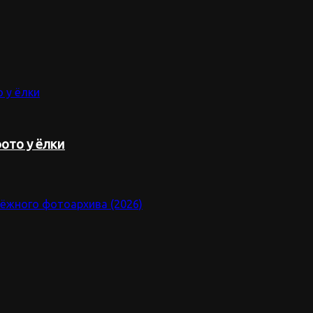
ото у ёлки