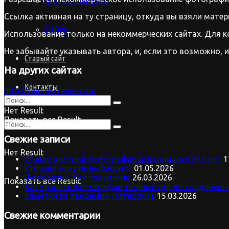
Фото.Любитель
Ссылка активная на ту страницу, откуда вы взяли матер
Байки
Использование только на некоммерческих сайтах. Для к
Не забывайте указывать автора, и, если это возможно, 
Старый сайт
На других сайтах
Контакты
http://септик-тверь.com
Нет Result
Показать все Result
Свежие записи
Нет Result
17 мая цветной фотографии исполнилось 165 лет
1
Кто ещё ёлку не выбросил?
01.05.2026
Фотоархив. Как правильно
26.03.2026
Показать все Result
Как хранить фотографии: полный гид по созданию 
Заметки из пандемии. Пятёрочка
15.03.2026
Свежие комментарии