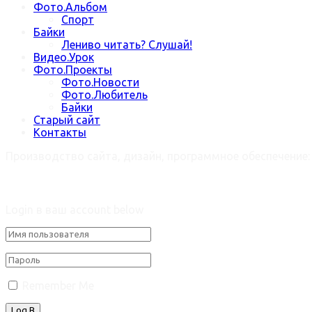
Фото.Альбом
Спорт
Байки
Лениво читать? Слушай!
Видео.Урок
Фото.Проекты
Фото.Новости
Фото.Любитель
Байки
Старый сайт
Контакты
Производство сайта, дизайн, программное обеспечение
Welcome Back!
Login в ваш account below
Remember Me