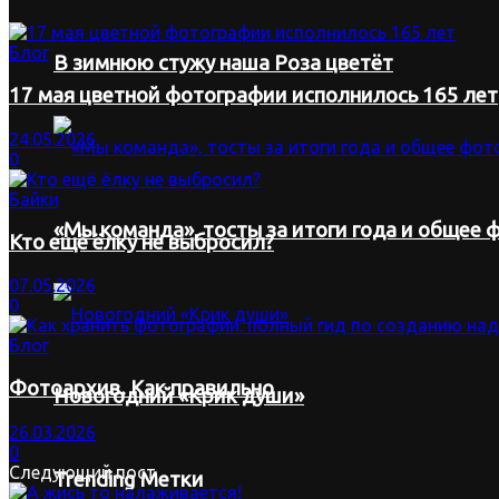
Блог
В зимнюю стужу наша Роза цветёт
17 мая цветной фотографии исполнилось 165 лет
24.05.2026
0
Байки
«Мы команда», тосты за итоги года и общее ф
Кто ещё ёлку не выбросил?
07.05.2026
0
Блог
Фотоархив. Как правильно
Новогодний «Крик души»
26.03.2026
0
Следующий пост
Trending Метки