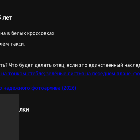
 лет
на в белых кроссовках.
лём такси.
ть? Что будет делать отец, если это единственный насле
ото у ёлки