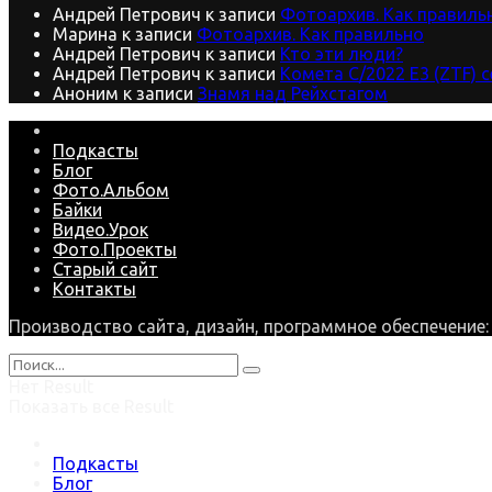
Андрей Петрович
к записи
Фотоархив. Как правиль
Марина
к записи
Фотоархив. Как правильно
Андрей Петрович
к записи
Кто эти люди?
Андрей Петрович
к записи
Комета C/2022 E3 (ZTF) 
Аноним
к записи
Знамя над Рейхстагом
Подкасты
Блог
Фото.Альбом
Байки
Видео.Урок
Фото.Проекты
Старый сайт
Контакты
Производство сайта, дизайн, программное обеспечение
Нет Result
Показать все Result
Подкасты
Блог