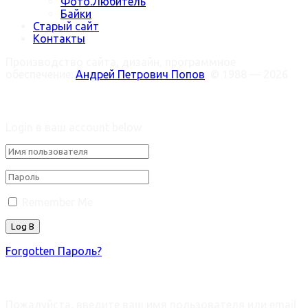
Фото.Любитель
Байки
Старый сайт
Контакты
Производство сайта, дизайн, программное
обеспечение:
Андрей Петрович Попов
, © 1988 — 2026
Welcome Back!
Login в ваш account below
Remember Me
Forgotten Пароль?
Retrieve ваш пароль
Пожалуйста, введите ваш имя пользователя или email