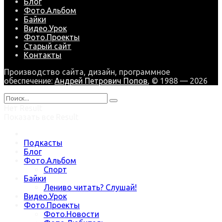
Блог
Фото.Альбом
Байки
Видео.Урок
Фото.Проекты
Старый сайт
Контакты
Производство сайта, дизайн, программное
обеспечение:
Андрей Петрович Попов
, © 1988 — 2026
Нет Result
Показать все Result
Подкасты
Блог
Фото.Альбом
Спорт
Байки
Лениво читать? Слушай!
Видео.Урок
Фото.Проекты
Фото.Новости