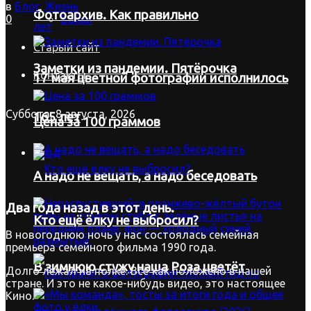
в
Блог
,
Жизнь
Фотоархив. Как правильно
0
Байки
Старый сайт
Заметки из пандемии. Пятёрочка
Контакты
17 мая цветной фотографии исполнилось
Суббота, 8 августа, 2026
165 лет
Цена за 100 граммов
Вход
А надо не вещать, а надо беседовать
Два года назад в этот день.
Кто ещё ёлку не выбросил?
В новогоднюю ночь у нас состоялась семейная
премьера семейного фильма 1990 года.
В зимнюю стужу наша Роза цветёт
Долго лежал на полке. Всё как положено в нашей
стране. И это не какое-нибудь видео, это настоящее
Кино.