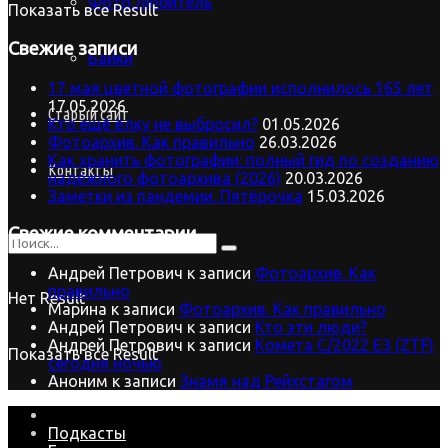
Фото.Любитель
Показать все Result
Свежие записи
Байки
17 мая цветной фотографии исполнилось 165 лет
17.05.2026
Старый сайт
Кто ещё ёлку не выбросил?
01.05.2026
Фотоархив. Как правильно
26.03.2026
Как хранить фотографии: полный гид по созданию
Контакты
надёжного фотоархива (2026)
20.03.2026
Заметки из пандемии. Пятёрочка
15.03.2026
Свежие комментарии
Андрей Петрович
к записи
Фотоархив. Как
правильно
Нет Result
Марина
к записи
Фотоархив. Как правильно
Андрей Петрович
к записи
Кто эти люди?
Андрей Петрович
к записи
Комета C/2022 E3 (ZTF)
Показать все Result
сегодня ночью
Аноним
к записи
Знамя над Рейхстагом
Подкасты