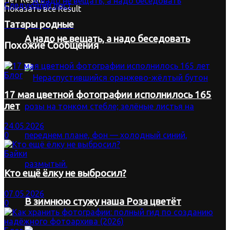
Следующий пост
Показать все Result
Татары родные
А надо не вещать, а надо беседовать
Похожие
Сообщения
Блог
17 мая цветной фотографии исполнилось 165
лет
24.05.2026
0
Байки
Кто ещё ёлку не выбросил?
07.05.2026
В зимнюю стужу наша Роза цветёт
0