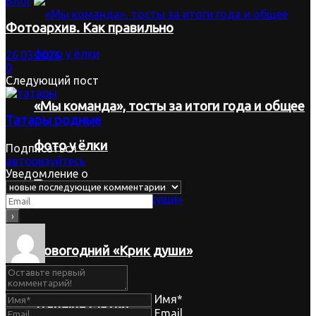
Блог
Фотоархив. Как правильно
26.03.2026
0
Следующий пост
«Мы команда», тосты за итоги года и общее
Татары родные
фото у ёлки
Подписаться
авторизуйтесь
Уведомление о
Новогодний «Крик души»
Имя*
Trending Метки
Email