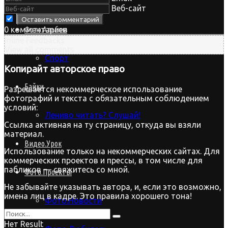
Веб-сайт
0
комментариев
Фото.Альбом
Inline Feedbacks
View all comments
Спорт
Копирайт
авторское право
Байки
Разрешается некоммерческое использование
фотографий и текста с обязательным соблюдением
условий:
Лениво читать? Слушай!
Ссылка активная на ту страницу, откуда вы взяли
материал.
Видео.Урок
Использование только на некоммерческих сайтах. Для
коммерческих проектов и прессы, в том числе для
пабликов — свяжитесь со мной.
Фото.Проекты
Не забывайте указывать автора, и, если это возможно,
имена лиц в кадре. Это правила хорошего тона!
Фото.Новости
Нет Result