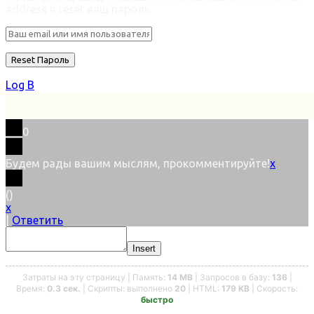
address в reset ваш пароль.
Log В
0
Будем рады вашим мыслям, прокомментируйте!
x
(
)
x
|
Ответить
Insert
Затраты на эту страницу | Память:
14 MB
| Запросов в базу:
136
|
Время:
0.3 сек.
| Скрипты: выполнено
20
| HTML:
179 KB
| Скорость:
быстро