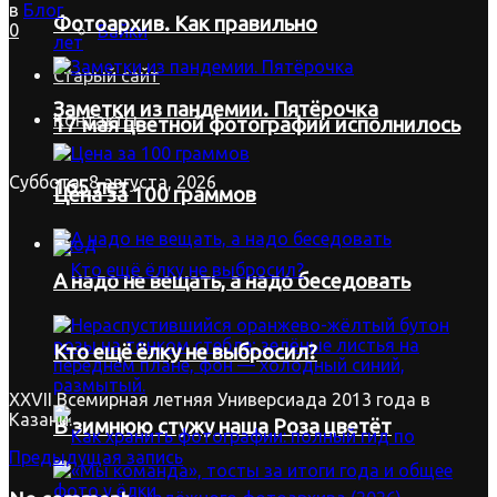
в
Блог
Фотоархив. Как правильно
0
Байки
Старый сайт
Заметки из пандемии. Пятёрочка
Контакты
17 мая цветной фотографии исполнилось
Суббота, 8 августа, 2026
165 лет
Цена за 100 граммов
Вход
А надо не вещать, а надо беседовать
Кто ещё ёлку не выбросил?
XXVII Всемирная летняя Универсиада 2013 года в
Казани.
В зимнюю стужу наша Роза цветёт
Предыдущая запись