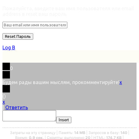
Пожалуйста, введите ваш имя пользователя или email
address в reset ваш пароль.
Log В
0
Будем рады вашим мыслям, прокомментируйте!
x
(
)
x
|
Ответить
Insert
Затраты на эту страницу | Память:
14 MB
| Запросов в базу:
140
|
Время:
0.9 сек.
| Скрипты: выполнено
20
| HTML:
174.7 KB
|