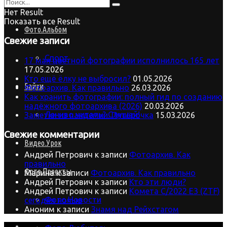
Нет Result
Показать все Result
Фото.Альбом
Свежие записи
Спорт
17 мая цветной фотографии исполнилось 165 лет
17.05.2026
Кто ещё ёлку не выбросил?
01.05.2026
Байки
Фотоархив. Как правильно
26.03.2026
Как хранить фотографии: полный гид по созданию
надёжного фотоархива (2026)
20.03.2026
Лениво читать? Слушай!
Заметки из пандемии. Пятёрочка
15.03.2026
Свежие комментарии
Видео.Урок
Андрей Петрович
к записи
Фотоархив. Как
правильно
Фото.Проекты
Марина
к записи
Фотоархив. Как правильно
Андрей Петрович
к записи
Кто эти люди?
Андрей Петрович
к записи
Комета C/2022 E3 (ZTF)
Фото.Новости
сегодня ночью
Аноним
к записи
Знамя над Рейхстагом