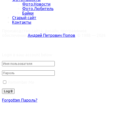
Фото.Новости
Фото.Любитель
Байки
Старый сайт
Контакты
Производство сайта, дизайн, программное
обеспечение:
Андрей Петрович Попов
, © 1988 — 2026
Welcome Back!
Login в ваш account below
Remember Me
Forgotten Пароль?
Retrieve ваш пароль