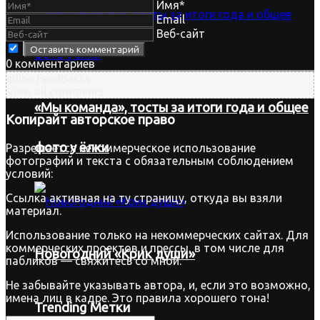
Имя*
Email
Веб-сайт
0
комментариев
Inline Feedbacks
View all comments
«Мы команда», тосты за итоги года и общее
Копирайт
авторское право
фото у ёлки
Разрешается некоммерческое использование
фотографий и текста с обязательным соблюдением
условий:
Ссылка активная на ту страницу, откуда вы взяли
материал.
Использование только на некоммерческих сайтах. Для
коммерческих проектов и прессы, в том числе для
Новогодний «Крик души»
пабликов — свяжитесь со мной.
Не забывайте указывать автора, и, если это возможно,
имена лиц в кадре. Это правила хорошего тона!
Trending Метки