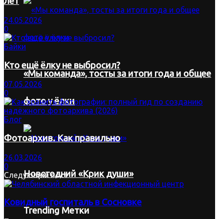
лет
24.05.2026
0
Байки
Кто ещё ёлку не выбросил?
«Мы команда», тосты за итоги года и общее
07.05.2026
0
фото у ёлки
Блог
Фотоархив. Как правильно
26.03.2026
0
Новогодний «Крик души»
Следующий пост
Ковидный госпиталь в Сосновке
Trending Метки