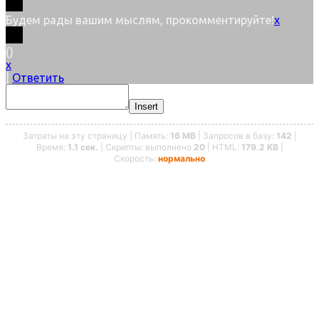
Будем рады вашим мыслям, прокомментируйте!
x
(
)
x
|
Ответить
Insert
Затраты на эту страницу | Память:
16 MB
| Запросов в базу:
142
|
Время:
1.1 сек.
| Скрипты: выполнено
20
| HTML:
179.2 KB
|
Скорость:
нормально