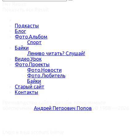
Нет Result
Показать все Result
Подкасты
Блог
Фото.Альбом
Спорт
Байки
Лениво читать? Слушай!
Видео.Урок
Фото.Проекты
Фото.Новости
Фото.Любитель
Байки
Старый сайт
Контакты
Производство сайта, дизайн, программное
обеспечение:
Андрей Петрович Попов
, © 1988 — 2026
Welcome Back!
Login в ваш account below