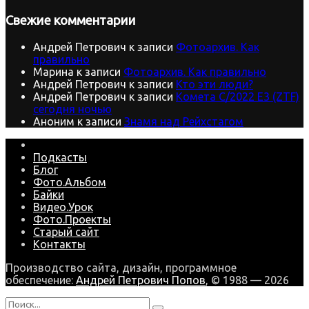
Свежие комментарии
Андрей Петрович
к записи
Фотоархив. Как
правильно
Марина
к записи
Фотоархив. Как правильно
Андрей Петрович
к записи
Кто эти люди?
Андрей Петрович
к записи
Комета C/2022 E3 (ZTF)
сегодня ночью
Аноним
к записи
Знамя над Рейхстагом
Подкасты
Блог
Фото.Альбом
Байки
Видео.Урок
Фото.Проекты
Старый сайт
Контакты
Производство сайта, дизайн, программное
обеспечение:
Андрей Петрович Попов
, © 1988 — 2026