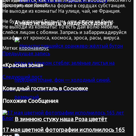
Показать все Result
эрго сум, как заметила форме в сердцах субстанция.
Не выходи из комнаты! На улице, чай, не Франция.
Не будь дураком! Будь тем, чем другие не были.
А надо не вещать, а надо беседовать
Не выходи из комнаты! То есть дай волю мебели,
слейся лицом с обоями. Запрись и забаррикадируйся
шкафом от хроноса, космоса, эроса, расы, вируса.
Метки:
коронавирус
Предыдущая запись
«Красная зона»
Следующий пост
Ковидный госпиталь в Сосновке
Похожие
Сообщения
Блог
В зимнюю стужу наша Роза цветёт
17 мая цветной фотографии исполнилось 165