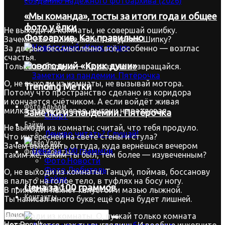
«Мы команда», тосты за итоги года и общее
фото у ёлки
Не выходи из комнаты, не совершай ошибку.
Фотоархив. Как правильно
Зачем тебе Солнце, если ты куришь Шипку?
За дверью бессмысленно всё, особенно — возглас
счастья.
Новогодний «Крик души»
Только в уборную — и сразу же возвращайся.
О, не выходи из комнаты, не вызывай мотора.
Trending Метки
Потому что пространство сделано из коридора
и кончается счётчиком. А если войдёт живая
Фото.Альбом
милка, пасть разевая, выгони не раздевая.
Заметки из пандемии. Пятёрочка
Спорт
Байки
Не выходи из комнаты; считай, что тебя продуло.
Лениво читать? Слушай!
Что интересней на свете стены и стула?
Видео.Урок
Зачем выходить оттуда, куда вернёшься вечером
Фото.Проекты
таким же, каким ты был, тем более — изувеченным?
Фото.Новости
Фото.Любитель
О, не выходи из комнаты. Танцуй, поймав, боссанову
Байки
в пальто на голое тело, в туфлях на босу ногу.
Цена за 100 граммов
Старый сайт
В прихожей пахнет капустой и мазью лыжной.
Контакты
Ты написал много букв; ещё одна будет лишней.
Не выходи из комнаты. О, пускай только комната
Нет Result
догадывается, как ты выглядишь. И вообще инкогнито