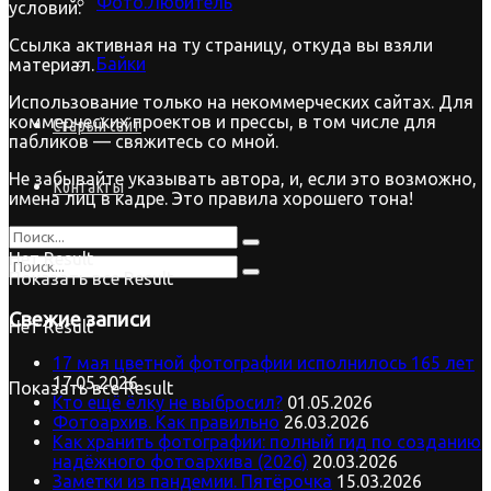
Фото.Любитель
условий:
Ссылка активная на ту страницу, откуда вы взяли
Байки
материал.
Использование только на некоммерческих сайтах. Для
коммерческих проектов и прессы, в том числе для
Старый сайт
пабликов — свяжитесь со мной.
Не забывайте указывать автора, и, если это возможно,
Контакты
имена лиц в кадре. Это правила хорошего тона!
Нет Result
Показать все Result
Свежие записи
Нет Result
17 мая цветной фотографии исполнилось 165 лет
17.05.2026
Показать все Result
Кто ещё ёлку не выбросил?
01.05.2026
Фотоархив. Как правильно
26.03.2026
Как хранить фотографии: полный гид по созданию
надёжного фотоархива (2026)
20.03.2026
Заметки из пандемии. Пятёрочка
15.03.2026