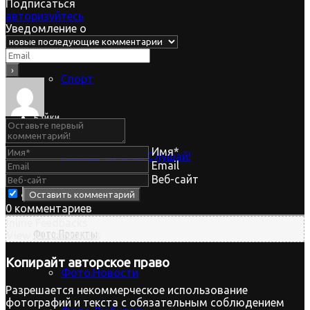
Подписаться
авторизуйтесь
Уведомление о
Фото.Альбом
Спорт
Байки
Имя*
Лениво читать? Слушай!
Email
Веб-сайт
Видео.Урок
0
комментариев
Inline Feedbacks
Фото.Проекты
View all comments
Копирайт
авторское право
Фото.Новости
Разрешается некоммерческое использование
фотографий и текста с обязательным соблюдением