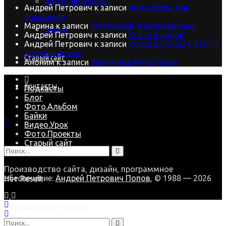
Фото.Любитель
Андрей Петрович
к записи
Фотоархив. Как
правильно
Марина
к записи
Фотоархив. Как правильно
Байки
Андрей Петрович
к записи
Кто эти люди?
Андрей Петрович
к записи
Комета C/2022 E3 (ZTF)
сегодня ночью
Старый сайт
Аноним
к записи
Знамя над Рейхстагом
Контакты
Подкасты
Блог
Фото.Альбом
Байки
Видео.Урок
Фото.Проекты
Старый сайт
Контакты
Производство сайта, дизайн, программное
обеспечение:
Андрей Петрович Попов
, © 1988 — 2026
Нет Result
Показать все Result