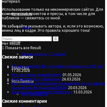
материал.
Использование только на некоммерческих сайтах. Для
коммерческих проектов и прессы, в том числе для
Фото.Альбом
пабликов — свяжитесь со мной.
Не забывайте указывать автора, и, если это возможно,
Спорт
имена лиц в кадре. Это правила хорошего тона!
Байки
Нет Result
Показать все Result
Лениво читать? Слушай!
Свежие записи
17 мая цветной фотографии исполнилось 165 лет
Видео.Урок
17.05.2026
Кто ещё ёлку не выбросил?
01.05.2026
Фотоархив. Как правильно
26.03.2026
Фото.Проекты
Как хранить фотографии: полный гид по созданию
надёжного фотоархива (2026)
20.03.2026
Заметки из пандемии. Пятёрочка
15.03.2026
Фото.Новости
Свежие комментарии