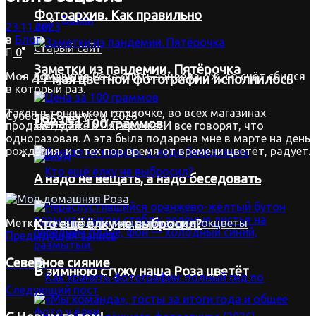
Фотоархив. Как правильно
Байки
23.11.2023
в
Блог
Старый сайт
0
Заметки из пандемии. Пятёрочка
Моя домашняя Роза опять зацвела. Уж, со счёт сбился
Контакты
17 мая цветной фотографии исполнилось
в который раз.
Такая в тоненьком горшочке, во всех магазинах
Суббота, 8 августа, 2026
165 лет
Цена за 100 граммов
продают, даже в Пятёрочке. И все говорят, что
одноразовая. А эта была подарена мне в марте на день
рождения, и с тех пор время от времени цветёт, радует.
Вход
А надо не вещать, а надо беседовать
Метки:
день рождения
дом
роза
цветок
цветы
Кто ещё ёлку не выбросил?
Предыдущая запись
Северное сияние
В зимнюю стужу наша Роза цветёт
Следующий пост