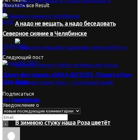
10.05.2024
Показать все Result
0
Блог
А надо не вещать, а надо беседовать
Северное сияние в Челябинске
24.04.2023
0
Следующий пост
Джип-фестиваль «ЗАХА-ББ’2003. Планета Кин-
Дза-Дза»
Подписаться
авторизуйтесь
Уведомление о
В зимнюю стужу наша Роза цветёт