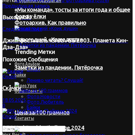
Метки:
буря
погода
ураган
Предыдущая запись
«Мы команда», тосты за итоги года и общее
фото у ёлки
Выходной!
Фотоархив. Как правильно
Следующий пост
Новогодний «Крик души»
Джип-фестиваль «ЗАХА-ББ’2003. Планета Кин-
Дза-Дза»
Trending Метки
Похожие
Сообщения
Фото.Альбом
Заметки из пандемии. Пятёрочка
Спорт
Байки
Спорт
Лениво читать? Слушай!
Видео.Урок
Скачки
Фото.Проекты
Фото.Новости
18.05.2025
Фото.Любитель
0
Байки
Цена за 100 граммов
Старый сайт
Спорт
Контакты
RFC Ural Double Challenge 2024
Нет Result