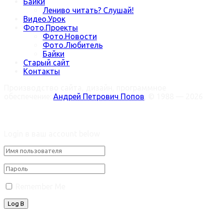
Байки
Лениво читать? Слушай!
Видео.Урок
Фото.Проекты
Фото.Новости
Фото.Любитель
Байки
Старый сайт
Контакты
Производство сайта, дизайн, программное
обеспечение:
Андрей Петрович Попов
, © 1988 — 2026
Welcome Back!
Login в ваш account below
Remember Me