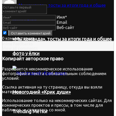
Имя*
Email
Веб-сайт
0
комментариев
«Мы команда», тосты за итоги года и общее
Inline Feedbacks
View all comments
фото у ёлки
Копирайт
авторское право
Разрешается некоммерческое использование
фотографий и текста с обязательным соблюдением
условий:
Ссылка активная на ту страницу, откуда вы взяли
материал.
Новогодний «Крик души»
Использование только на некоммерческих сайтах. Для
коммерческих проектов и прессы, в том числе для
пабликов — свяжитесь со мной.
Trending Метки