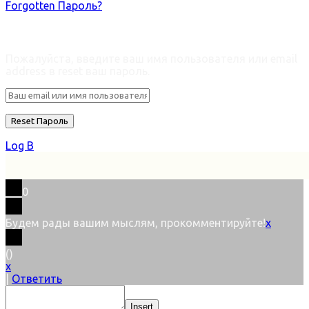
Forgotten Пароль?
Retrieve ваш пароль
Пожалуйста, введите ваш имя пользователя или email
address в reset ваш пароль.
Log В
0
Будем рады вашим мыслям, прокомментируйте!
x
(
)
x
|
Ответить
Insert