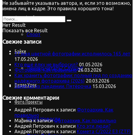
Не забывайте указывать автора, и, если это возможно,
имена лиц в кадре. Это правила хорошего тона!
Фото.Альбом
Нет Result
Показать все Result
Спорт
Свежие записи
Байки
17 мая цветной фотографии исполнилось 165 лет
17.05.2026
Кто ещё ёлку не выбросил?
01.05.2026
Лениво читать? Слушай!
Фотоархив. Как правильно
26.03.2026
Как хранить фотографии: полный гид по созданию
надёжного фотоархива (2026)
20.03.2026
Видео.Урок
Заметки из пандемии. Пятёрочка
15.03.2026
Свежие комментарии
Фото.Проекты
Андрей Петрович
к записи
Фотоархив. Как
правильно
Фото.Новости
Марина
к записи
Фотоархив. Как правильно
Андрей Петрович
к записи
Кто эти люди?
Андрей Петрович
к записи
Комета C/2022 E3 (ZTF)