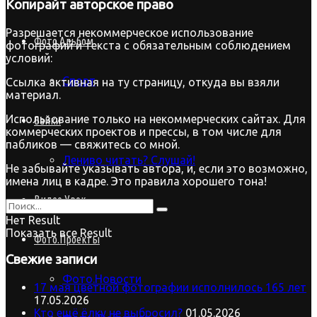
Копирайт
авторское право
Разрешается некоммерческое использование
Фото.Альбом
фотографий и текста с обязательным соблюдением
условий:
Спорт
Ссылка активная на ту страницу, откуда вы взяли
материал.
Использование только на некоммерческих сайтах. Для
Байки
коммерческих проектов и прессы, в том числе для
пабликов — свяжитесь со мной.
Лениво читать? Слушай!
Не забывайте указывать автора, и, если это возможно,
имена лиц в кадре. Это правила хорошего тона!
Видео.Урок
Нет Result
Показать все Result
Фото.Проекты
Свежие записи
Фото.Новости
17 мая цветной фотографии исполнилось 165 лет
17.05.2026
Кто ещё ёлку не выбросил?
01.05.2026