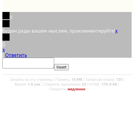
0
Будем рады вашим мыслям, прокомментируйте!
x
(
)
x
|
Ответить
Insert
Затраты на эту страницу | Память:
14 MB
| Запросов в базу:
135
|
Время:
1.6 сек.
| Скрипты: выполнено
20
| HTML:
179.8 KB
|
Скорость:
медленно