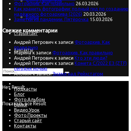
Фото.Любитель
Фотоархив. Как правильно
26.03.2026
Как хранить фотографии: полный гид по созданию
надёжного фотоархива (2026)
20.03.2026
Байки
Заметки из пандемии. Пятёрочка
15.03.2026
Свежие комментарии
Старый сайт
Андрей Петрович
к записи
Фотоархив. Как
правильно
Контакты
Марина
к записи
Фотоархив. Как правильно
Андрей Петрович
к записи
Кто эти люди?
Андрей Петрович
к записи
Комета C/2022 E3 (ZTF)
сегодня ночью
Аноним
к записи
Знамя над Рейхстагом
Нет Result
Подкасты
Блог
Фото.Альбом
Показать все Result
Байки
Видео.Урок
Фото.Проекты
Старый сайт
Контакты