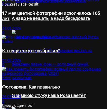
Блог
Показать все Result
17 мая цветной фотографии исполнилось 165
А надо не вещать, а надо беседовать
лет
24.05.2026
0
Байки
Кто ещё ёлку не выбросил?
07.05.2026
0
Блог
Фотоархив. Как правильно
В зимнюю стужу наша Роза цветёт
26.03.2026
0
Следующий пост