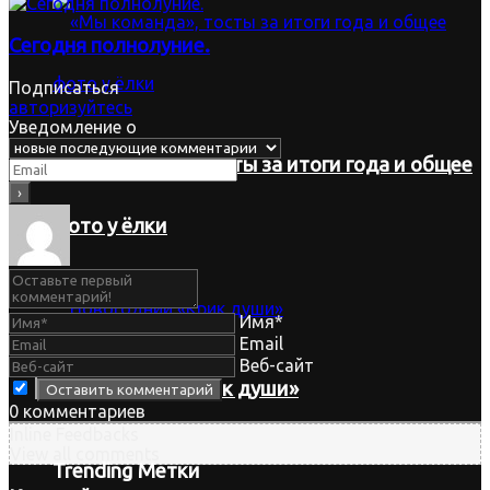
Сегодня полнолуние.
Подписаться
авторизуйтесь
Уведомление о
«Мы команда», тосты за итоги года и общее
фото у ёлки
Имя*
Email
Веб-сайт
Новогодний «Крик души»
0
комментариев
Inline Feedbacks
View all comments
Trending Метки