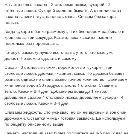
На литр воды: сахара - 2 столовые ложки, сухарей - 2
столовые ложки. Сухарей мало не бывает. А от количества
сахара зависит вкус, сладость кваса. Совсем без сахара
нельзя.
Когда сухари в банке размокнут, я их блендером разбиваю в
крошево за три секунды. Кстати, пока квасится, можно
несколько раз перемешать.
Готовую закваску лучше всего взять у того, кто квас уже
делает. Но можно сделать и самому.
Сахар - 3 столовые ложки, перемолотые сухари - три
столовые ложки, дрожжи - чайная ложка. Но дрожжи бывают
разные, однако не очень важно точное количество. Заливаем
кипячёной водой 30 градусов, около 1 стакана. Ставим в
тепло. Квасим 2-4 дня. Добавляем воды до 1 литра,
добавляем сахара 4 столовых ложки, добавляем сухари - 4
столовые ложки. Квасим 3-4 дня.
Сливаем жидкость. Это уже квас, но он не вкусный и вонючий
дрожжами. Остается жижа - готовая закваска. Её используем
по рецепту описанному выше.
Однако, настоящий квас будет получаться на 4-5 раз. У вас на