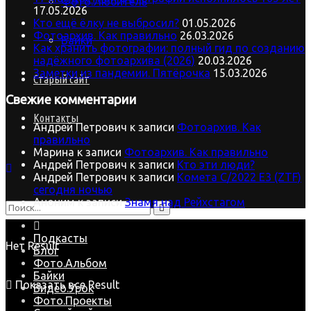
Фото.Любитель
17.05.2026
Кто ещё ёлку не выбросил?
01.05.2026
Фотоархив. Как правильно
26.03.2026
Байки
Как хранить фотографии: полный гид по созданию
надёжного фотоархива (2026)
20.03.2026
Заметки из пандемии. Пятёрочка
15.03.2026
Старый сайт
Свежие комментарии
Контакты
Андрей Петрович
к записи
Фотоархив. Как
правильно
Марина
к записи
Фотоархив. Как правильно
Андрей Петрович
к записи
Кто эти люди?
Андрей Петрович
к записи
Комета C/2022 E3 (ZTF)
сегодня ночью
Аноним
к записи
Знамя над Рейхстагом
Подкасты
Нет Result
Блог
Фото.Альбом
Байки
Показать все Result
Видео.Урок
Фото.Проекты