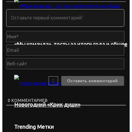
Им
«Мы команда», тосты за итоги года и общее
Ema
фото у ёлки
Веб
сай
0
КОММЕНТАРИЕВ
Новогодний «Крик души»
Trending Метки