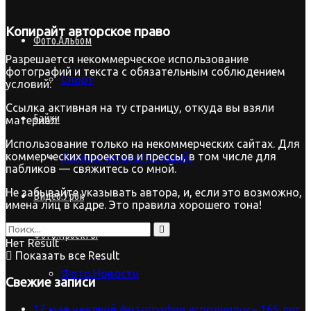
Копирайт
авторское право
Фото.Альбом
Разрешается некоммерческое использование
фотографий и текста с обязательным соблюдением
Спорт
условий:
Ссылка активная на ту страницу, откуда вы взяли
Байки
материал.
Использование только на некоммерческих сайтах. Для
коммерческих проектов и прессы, в том числе для
Лениво читать? Слушай!
пабликов — свяжитесь со мной.
Не забывайте указывать автора, и, если это возможно,
Видео.Урок
имена лиц в кадре. Это правила хорошего тона!
Фото.Проекты
Нет Result
Показать все Result
Фото.Новости
Свежие записи
17 мая цветной фотографии исполнилось 165 лет