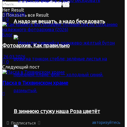
Кто ещё ёлку не выбросил?
Нет Result
07.05.2026
Показать все Result
0
А надо не вещать, а надо беседовать
Блог
Фотоархив. Как правильно
26.03.2026
0
Следующий пост
Пасха в Тихвинском храме
В зимнюю стужу наша Роза цветёт
авторизуйтесь
Подписаться