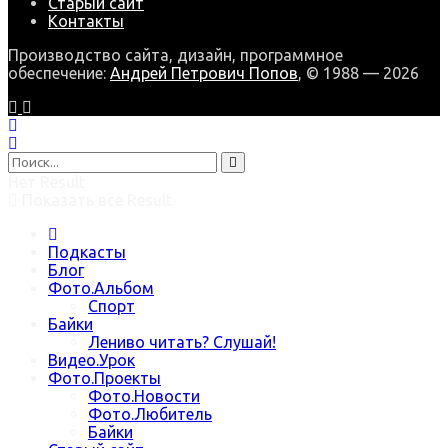
Старый сайт
Контакты
Производство сайта, дизайн, программное
обеспечение:
Андрей Петрович Попов
, © 1988 — 2026
Нет Result
Показать все Result
Подкасты
Блог
Фото.Альбом
Спорт
Байки
Лениво читать? Слушай!
Видео.Урок
Фото.Проекты
Фото.Новости
Фото.Любитель
Байки