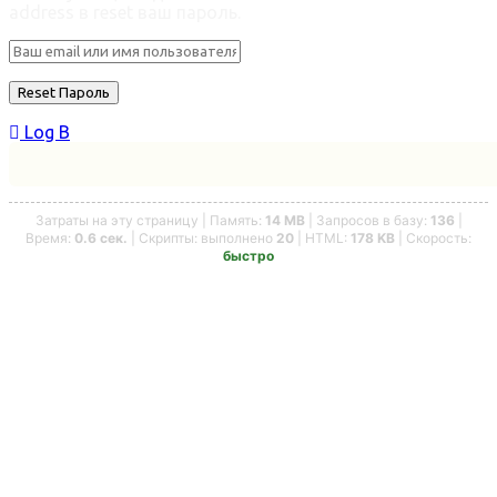
address в reset ваш пароль.
Log В
Затраты на эту страницу | Память:
14 MB
| Запросов в базу:
136
|
Время:
0.6 сек.
| Скрипты: выполнено
20
| HTML:
178 KB
| Скорость:
быстро