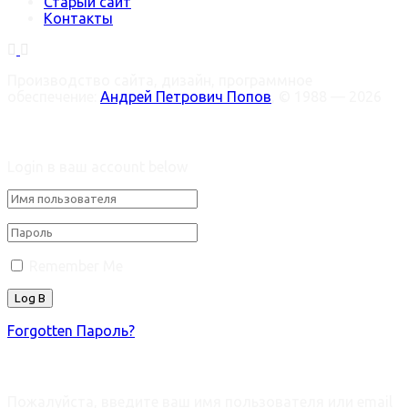
Старый сайт
Контакты
Производство сайта, дизайн, программное
обеспечение:
Андрей Петрович Попов
, © 1988 — 2026
Welcome Back!
Login в ваш account below
Remember Me
Forgotten Пароль?
Retrieve ваш пароль
Пожалуйста, введите ваш имя пользователя или email