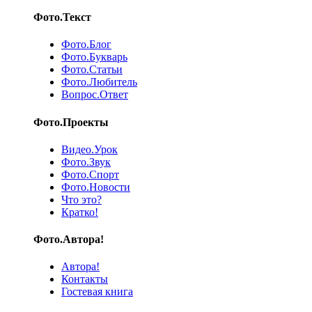
Фото.Текст
Фото.Блог
Фото.Букварь
Фото.Статьи
Фото.Любитель
Вопрос.Ответ
Фото.Проекты
Видео.Урок
Фото.Звук
Фото.Спорт
Фото.Новости
Что это?
Кратко!
Фото.Автора!
Автора!
Контакты
Гостевая книга