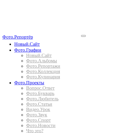
Фото.
Репортёр
Новый.Сайт
Фото.Графии
Новый.Сайт
Фото.Альбомы
Фото.Репортажи
Фото.Коллекция
Фото.Кулинария
Фото.Проекты
Вопрос.Ответ
Фото.Букварь
Фото.Любитель
Фото.Статьи
Видео.Урок
Фото.Звук
Фото.Спорт
Фото.Новости
Что это?