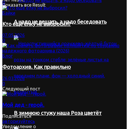
0
Показать все Result
Байки
А надо не вещать, а надо беседовать
Кто ещё ёлку не выбросил?
07.05.2026
0
Блог
Фотоархив. Как правильно
26.03.2026
0
Следующий пост
Мой дед - герой.
В зимнюю стужу наша Роза цветёт
Подписаться
авторизуйтесь
Уведомление о