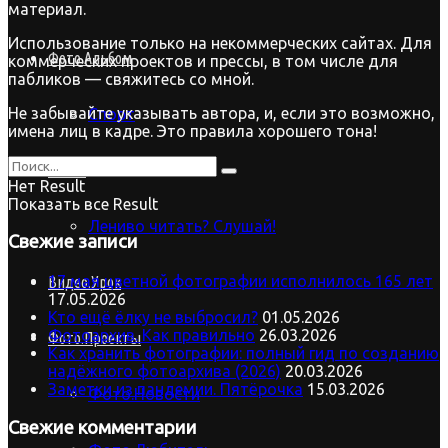
материал.
Использование только на некоммерческих сайтах. Для
Фото.Альбом
коммерческих проектов и прессы, в том числе для
пабликов — свяжитесь со мной.
Не забывайте указывать автора, и, если это возможно,
Спорт
имена лиц в кадре. Это правила хорошего тона!
Байки
Нет Result
Показать все Result
Лениво читать? Слушай!
Свежие записи
17 мая цветной фотографии исполнилось 165 лет
Видео.Урок
17.05.2026
Кто ещё ёлку не выбросил?
01.05.2026
Фотоархив. Как правильно
26.03.2026
Фото.Проекты
Как хранить фотографии: полный гид по созданию
надёжного фотоархива (2026)
20.03.2026
Заметки из пандемии. Пятёрочка
15.03.2026
Фото.Новости
Свежие комментарии