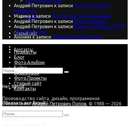
Фото.Любитель
Андрей Петрович
к записи
Фотоархив. Как
правильно
Марина
к записи
Фотоархив. Как правильно
Байки
Андрей Петрович
к записи
Кто эти люди?
Андрей Петрович
к записи
Комета C/2022 E3 (ZTF)
сегодня ночью
Старый сайт
Аноним
к записи
Знамя над Рейхстагом
Контакты
Подкасты
Блог
Фото.Альбом
Байки
Видео.Урок
Фото.Проекты
Старый сайт
Нет Result
Контакты
Производство сайта, дизайн, программное
Показать все Result
обеспечение:
Андрей Петрович Попов
, © 1988 — 2026
Нет Result
Показать все Result