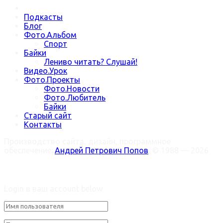
Подкасты
Блог
Фото.Альбом
Спорт
Байки
Лениво читать? Слушай!
Видео.Урок
Фото.Проекты
Фото.Новости
Фото.Любитель
Байки
Старый сайт
Контакты
Производство сайта, дизайн, программное
обеспечение:
Андрей Петрович Попов
, © 1988 — 2026
Welcome Back!
Login в ваш account below