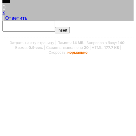
(
)
x
|
Ответить
Insert
Затраты на эту страницу | Память:
14 MB
| Запросов в базу:
140
|
Время:
0.9 сек.
| Скрипты: выполнено
20
| HTML:
177.7 KB
|
Скорость:
нормально