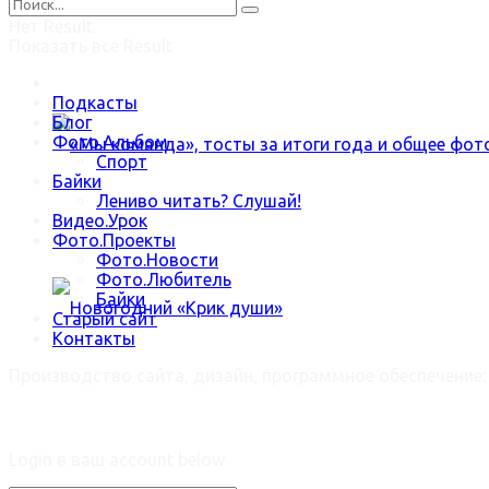
Нет Result
Показать все Result
В зимнюю стужу наша Роза цветёт
Подкасты
Блог
Фото.Альбом
Спорт
Байки
Лениво читать? Слушай!
Видео.Урок
«Мы команда», тосты за итоги года и общее ф
Фото.Проекты
Фото.Новости
Фото.Любитель
Байки
Старый сайт
Контакты
Производство сайта, дизайн, программное обеспечение
Новогодний «Крик души»
Welcome Back!
Login в ваш account below
Trending Метки