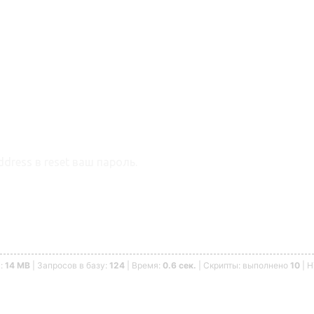
dress в reset ваш пароль.
ь:
14 MB
| Запросов в базу:
124
| Время:
0.6 сек.
| Скрипты: выполнено
10
| 