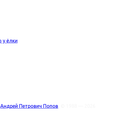
ото у ёлки
:
Андрей Петрович Попов
, © 1988 — 2026