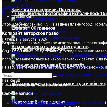
Байки
25.01.2018
Заметки из пандемии. Пятёрочка
0
17 мая цветной фотографии исполнилось 165
0
Старый сайт
Этому ребенку сейчас 17. На заднем плане город Нориль
Контакты
Цена за 100 граммов
Копирайт
авторское право
Пятница, 7 августа, 2026
Разрешается некоммерческое использование фотографий
А надо не вещать, а надо беседовать
Кто ещё ёлку не выбросил?
Ссылка активная на ту страницу, откуда вы взяли матер
Вход
Использование только на некоммерческих сайтах. Для к
В зимнюю стужу наша Роза цветёт
Не забывайте указывать автора, и, если это возможно, 
Нет Result
«Мы команда», тосты за итоги года и общее ф
Фотоархив. Как правильно
Показать все Result
Свежие записи
Новогодний «Крик души»
17 мая цветной фотографии исполнилось 165 лет
1