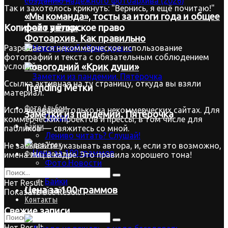
Так и захотелось крикнуть: "Вернись, я ещё почитаю!"
«Мы команда», тосты за итоги года и общее
фото у ёлки
Копирайт
авторское право
Фотоархив. Как правильно
Разрешается некоммерческое использование
фотографий и текста с обязательным соблюдением
условий:
Новогодний «Крик души»
Ссылка активная на ту страницу, откуда вы взяли
Trending Метки
материал.
Фото.Альбом
Использование только на некоммерческих сайтах. Для
Заметки из пандемии. Пятёрочка
Спорт
коммерческих проектов и прессы, в том числе для
Байки
пабликов — свяжитесь со мной.
Лениво читать? Слушай!
Видео.Урок
Не забывайте указывать автора, и, если это возможно,
Фото.Проекты
имена лиц в кадре. Это правила хорошего тона!
Фото.Новости
Фото.Любитель
Байки
Нет Result
Цена за 100 граммов
Старый сайт
Показать все Result
Контакты
Свежие записи
Нет Result