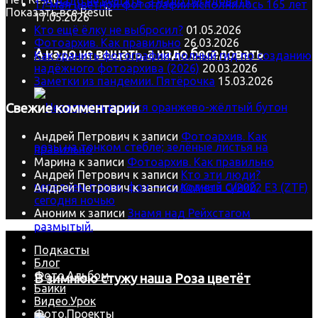
17 мая цветной фотографии исполнилось 165 лет
Показать все Result
17.05.2026
Кто ещё ёлку не выбросил?
01.05.2026
Фотоархив. Как правильно
26.03.2026
А надо не вещать, а надо беседовать
Как хранить фотографии: полный гид по созданию
надёжного фотоархива (2026)
20.03.2026
Заметки из пандемии. Пятёрочка
15.03.2026
Свежие комментарии
Андрей Петрович
к записи
Фотоархив. Как
правильно
Марина
к записи
Фотоархив. Как правильно
Андрей Петрович
к записи
Кто эти люди?
Андрей Петрович
к записи
Комета C/2022 E3 (ZTF)
сегодня ночью
Аноним
к записи
Знамя над Рейхстагом
Подкасты
Блог
Фото.Альбом
В зимнюю стужу наша Роза цветёт
Байки
Видео.Урок
Фото.Проекты