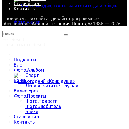
Старый сайт
Контакты
Производство сайта, дизайн, программное
обеспечение:
Андрей Петрович Попов
, © 1988 — 2026
Нет Result
«Мы команда», тосты за итоги года и общее
Показать все Result
фото у ёлки
Подкасты
Блог
Фото.Альбом
Спорт
Байки
Лениво читать? Слушай!
Видео.Урок
Фото.Проекты
Фото.Новости
Новогодний «Крик души»
Фото.Любитель
Байки
Старый сайт
Контакты
Trending Метки