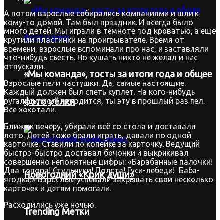
А потом взрослые собирались компаниями и шли к
кому-то домой. Там был праздник. И всегда было
много детей. Мы играли в темноте под кроватью, а ещё
крутили пластинки на проигрывателе. Время от
времени, взрослые вспоминали про нас, и заставляли
что-нибудь съесть. Но кушать никто не желал и нас
отпускали.
«Мы команда», тосты за итоги года и общее
Взрослые пели частушки. Да, самые настоящие.
Каждый должен был спеть куплет. На кого-нибудь
ругались, мол, не годится, ты эту в прошлый раз пел.
фото у ёлки
Все хохотали.
Ближе к вечеру, убирали всё со стола и доставали
лото. Детей тоже брали играть, давали по одной
карточке. Ставили по копейке за карточку. Ведущий
быстро-быстро доставал бочонки и выкрикивал
совершенно непонятные цифры: «Барабанные палочки!
Два топора! Стульчики! Полста! Гуси-лебеди! Баба-
Новогодний «Крик души»
ягодка!» Взрослые успевали закрывать свои несколько
карточек и детям помогали.
Расходились уже ночью.
Trending Метки