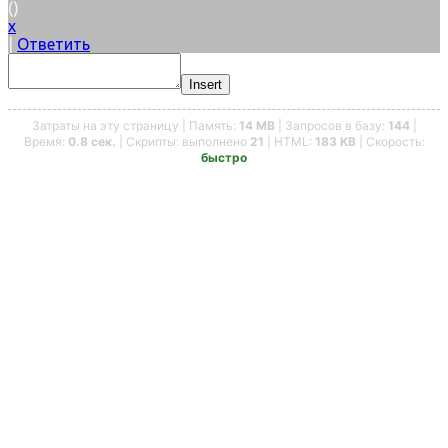
(
)
x
|
Ответить
Insert
Затраты на эту страницу | Память:
14 MB
| Запросов в базу:
144
|
Время:
0.8 сек.
| Скрипты: выполнено
21
| HTML:
183 KB
| Скорость:
быстро