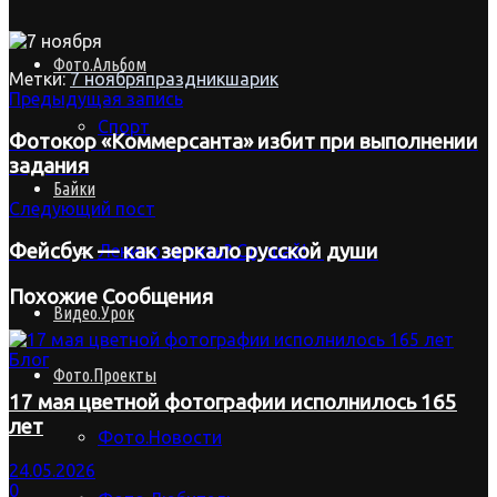
Фото.Альбом
Метки:
7 ноября
праздник
шарик
Предыдущая запись
Спорт
Фотокор «Коммерсанта» избит при выполнении
задания
Байки
Следующий пост
Фейсбук — как зеркало русской души
Лениво читать? Слушай!
Похожие
Сообщения
Видео.Урок
Блог
Фото.Проекты
17 мая цветной фотографии исполнилось 165
лет
Фото.Новости
24.05.2026
0