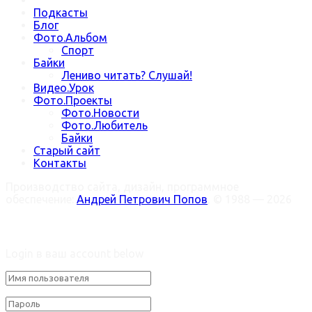
Подкасты
Блог
Фото.Альбом
Спорт
Байки
Лениво читать? Слушай!
Видео.Урок
Фото.Проекты
Фото.Новости
Фото.Любитель
Байки
Старый сайт
Контакты
Производство сайта, дизайн, программное
обеспечение:
Андрей Петрович Попов
, © 1988 — 2026
Welcome Back!
Login в ваш account below