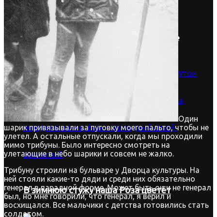
Показать все Result
А надо не вещать, а надо беседовать
Один
шарик привязывали за пуговку моего пальто, чтобы не
улетел. А остальные отпускали, когда мы проходили
мимо трибуны. Было интересно смотреть на
улетающие в небо шарики и совсем не жалко.
Трибуну строили на бульваре у Дворца культуры. На
ней стояли какие-то дяди и среди них обязательно
генерал в парадной форме. Может быть он и не генерал
В зимнюю стужу наша Роза цветёт
был, но мне говорили, что генерал, я верил и
восхищался. Все мальчики с детства готовились стать
солдатом.