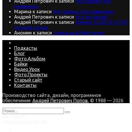
Андрей Петрович
к записи
Фотоархив. Как
правильно
Марина
к записи
Фотоархив. Как правильно
Андрей Петрович
к записи
Кто эти люди?
Андрей Петрович
к записи
Комета C/2022 E3 (ZTF)
сегодня ночью
Аноним
к записи
Знамя над Рейхстагом
Подкасты
Блог
Фото.Альбом
Байки
Видео.Урок
Фото.Проекты
Старый сайт
Контакты
Производство сайта, дизайн, программное
обеспечение:
Андрей Петрович Попов
, © 1988 — 2026
Нет Result
Показать все Result