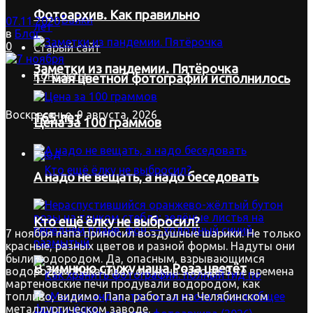
Фотоархив. Как правильно
Байки
07.11.2020
в
Блог
0
Старый сайт
Заметки из пандемии. Пятёрочка
Контакты
17 мая цветной фотографии исполнилось
Воскресенье, 9 августа, 2026
165 лет
Цена за 100 граммов
Вход
А надо не вещать, а надо беседовать
Кто ещё ёлку не выбросил?
7 ноября папа приносил воздушные шарики. Не только
красные, разных цветов и разной формы. Надуты они
были водородом. Да, опасным, взрывающимся
В зимнюю стужу наша Роза цветёт
водородом. Накачивал он их на заводе. В те времена
мартеновские печи продували водородом, как
топливо, видимо. Папа работал на Челябинском
металлургическом заводе.