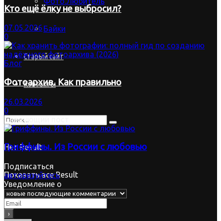
Фото.Любитель
Кто ещё ёлку не выбросил?
07.05.2026
Байки
0
Старый сайт
Блог
Фотоархив. Как правильно
Контакты
26.03.2026
0
Следующий пост
Гриффины. Из России с любовью
Нет Result
Подписаться
Показать все Result
авторизуйтесь
Уведомление о