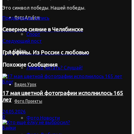
Это символ победы. Нашей победы.
Фото.Альбом
Предыдущая запись
Северное сияние в Челябинске
Спорт
Следующий пост
Байки
Гриффины. Из России с любовью
Похожие
Сообщения
Лениво читать? Слушай!
Блог
Видео.Урок
17 мая цветной фотографии исполнилось 165
лет
Фото.Проекты
24.05.2026
0
Фото.Новости
Байки