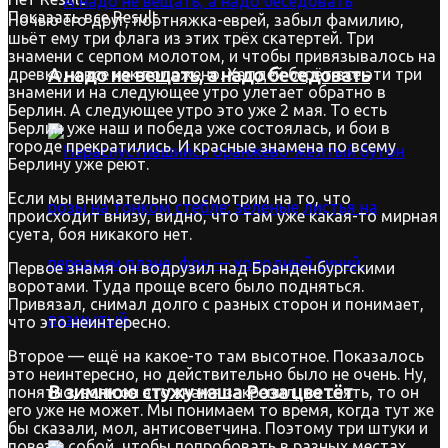
Показать все Result
Ночью его друг, портняжка-еврей, забыл фамилию,
шьёт ему три флага из этих трёх скатертей. Три
знамени с серпом молотом, и чтобы привязывалось на
древко, и все как положено. Халдей берёт все эти три
А надо не вещать, а надо беседовать
знамени и на следующее утро улетает обратно в
Берлин. А следующее утро это уже 2 мая. То есть
Берлин уже наш и победа уже состоялась, и бои в
городе прекратились. И красные знамена по всему
Берлину уже реют.
Если мы внимательно посмотрим на то, что
происходит внизу, видно, что там уже какая-то мирная
суета, боя никакого нет.
Первое знамя он водрузил над Бранденбургскими
воротами. Туда проще всего было подняться.
Привязал, снимал долго с разных сторон и понимает,
что это неинтересно.
Второе — ещё на какое-то там высотное. Показалось
это неинтересно, но действительно было не очень. Ну,
В зимнюю стужу наша Роза цветёт
понятно, если он это знамя закрепил, то снять, то он
его уже не может. Мы понимаем то время, когда тут же
бы сказали, мол, антисоветчина. Поэтому три штуки и
повез с собой, чтобы попробовать в разных местах.