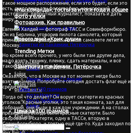
такое мощное распоряжение, если это будет, если это
есть, он должен эту фотографию, как хороший
«Мы команда», тосты за итоги года и общее
настоящий, добротный журналист, показать и дать
фото у ёлки
миру.
Фотоархив. Как правильно
Евгений Халдей — фотограф ТАСС и Совинформбюро.
Он из Берлина, уговорив пилота самолета, который
Новогодний «Крик души»
принадлежал Жукову, вот на этом самолете летит в
Москву.
Trending Метки
Но кроме всего прочего, у него были там другие дела,
надо взять технику, пленку, сдать материалы, и всё
Фото.Альбом
такое. Он прилетает в Москву.
Заметки из пандемии. Пятёрочка
Спорт
Байки
Оказалось, что в Москве на тот момент негде было
Лениво читать? Слушай!
взять знамена. Попробуйте сегодня достать флаг ещё и
Видео.Урок
среди ночи.
Фото.Проекты
Фото.Новости
Тогда он что делает? Он ворует скатерти из красных
Фото.Любитель
уголков. Красные уголки, это такая комната, зал для
Байки
собраний, они были в каждом учреждении. А на столах
Цена за 100 граммов
Старый сайт
президиума всегда были красные скатерти. Было
Контакты
своровано 3 скатерти, одну в ТАССе, вторую в
Совинформбюро, и третью ещё где-то. Куда заходил по
делам, там прихватил.
Нет Result