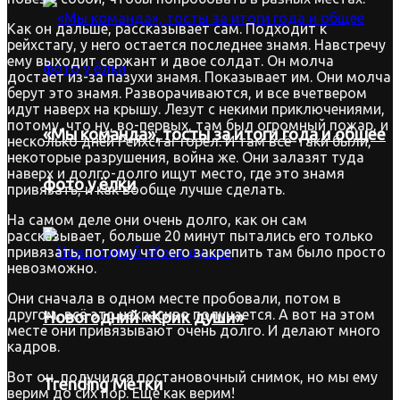
Как он дальше, рассказывает сам. Подходит к
рейхстагу, у него остается последнее знамя. Навстречу
ему выходит сержант и двое солдат. Он молча
достает из-за пазухи знамя. Показывает им. Они молча
берут это знамя. Разворачиваются, и все вчетвером
идут наверх на крышу. Лезут с некими приключениями,
потому, что ну, во-первых, там был огромный пожар, и
«Мы команда», тосты за итоги года и общее
несколько дней Рейхстаг горел. И там всё-таки были,
некоторые разрушения, война же. Они залазят туда
наверх и долго-долго ищут место, где это знамя
фото у ёлки
привязать, и как вообще лучше сделать.
На самом деле они очень долго, как он сам
рассказывает, больше 20 минут пытались его только
привязать, потому что его закрепить там было просто
невозможно.
Они сначала в одном месте пробовали, потом в
другом, всё это некрасиво получается. А вот на этом
Новогодний «Крик души»
месте они привязывают очень долго. И делают много
кадров.
Вот он, получился постановочный снимок, но мы ему
Trending Метки
верим до сих пор. Еще как верим!