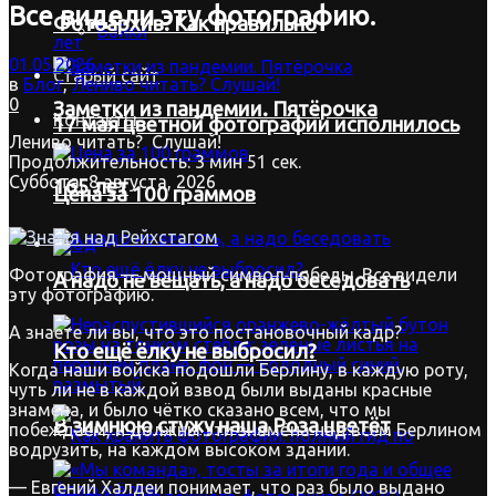
Все видели эту фотографию.
Фотоархив. Как правильно
Байки
01.05.2026
Старый сайт
в
Блог
,
Лениво читать? Слушай!
0
Заметки из пандемии. Пятёрочка
Контакты
17 мая цветной фотографии исполнилось
Лениво читать? Слушай!
Продолжительность:
3 мин 51 сек.
Суббота, 8 августа, 2026
165 лет
Цена за 100 граммов
Вход
Фотография — мощный символ победы. Все видели
А надо не вещать, а надо беседовать
эту фотографию.
А знаете ли вы, что это постановочный кадр?
Кто ещё ёлку не выбросил?
Когда наши войска подошли Берлину, в каждую роту,
чуть ли не в каждой взвод были выданы красные
знамена, и было чётко сказано всем, что мы
В зимнюю стужу наша Роза цветёт
побеждаем, и должны эти знамёна над всем Берлином
водрузить, на каждом высоком здании.
— Евгений Халдеи понимает, что раз было выдано