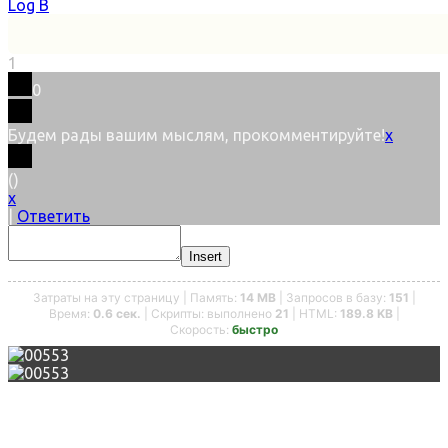
Log В
1
0
Будем рады вашим мыслям, прокомментируйте!
x
(
)
x
|
Ответить
Insert
Затраты на эту страницу | Память:
14 MB
| Запросов в базу:
151
|
Время:
0.6 сек.
| Скрипты: выполнено
21
| HTML:
189.8 KB
|
Скорость:
быстро