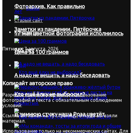
Фотоархив. Как правильно
Байки
Старый сайт
Заметки из пандемии. Пятёрочка
Контакты
17 мая цветной фотографии исполнилось
Пятница, 7 августа, 2026
165 лет
Цена за 100 граммов
Вход
А надо не вещать, а надо беседовать
Копирайт
авторское право
Кто ещё ёлку не выбросил?
Разрешается некоммерческое использование
фотографий и текста с обязательным соблюдением
условий:
В зимнюю стужу наша Роза цветёт
Ссылка активная на ту страницу, откуда вы взяли
материал.
Использование только на некоммерческих сайтах. Для