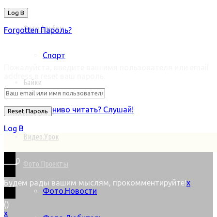
Фото.Альбом
Forgotten Пароль?
Retrieve ваш пароль
Спорт
Пожалуйста, введите ваш имя пользователя или email
address в reset ваш пароль.
Байки
Лениво читать? Слушай!
Log В
Видео.Урок
0
Фото.Проекты
Будем рады вашим мыслям, прокомментируйте!
x
Фото.Новости
(
)
x