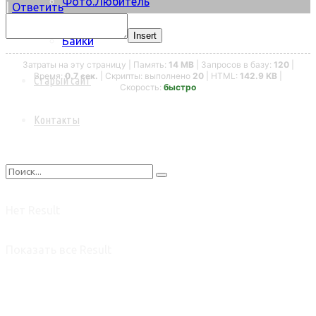
Фото.Любитель
|
Ответить
Insert
Байки
Затраты на эту страницу | Память:
14 MB
| Запросов в базу:
120
|
Время:
0.7 сек.
| Скрипты: выполнено
20
| HTML:
142.9 KB
|
Старый сайт
Скорость:
быстро
Контакты
Нет Result
Показать все Result