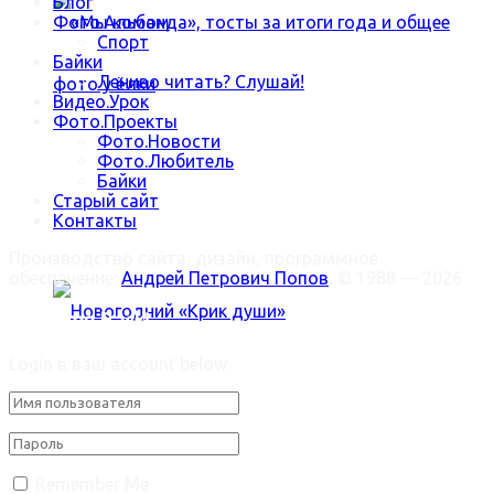
Блог
Фото.Альбом
Спорт
Байки
Лениво читать? Слушай!
Видео.Урок
Фото.Проекты
Фото.Новости
Фото.Любитель
«Мы команда», тосты за итоги года и общее
Байки
Старый сайт
Контакты
фото у ёлки
Производство сайта, дизайн, программное
обеспечение:
Андрей Петрович Попов
, © 1988 — 2026
Welcome Back!
Login в ваш account below
Новогодний «Крик души»
Trending Метки
Remember Me