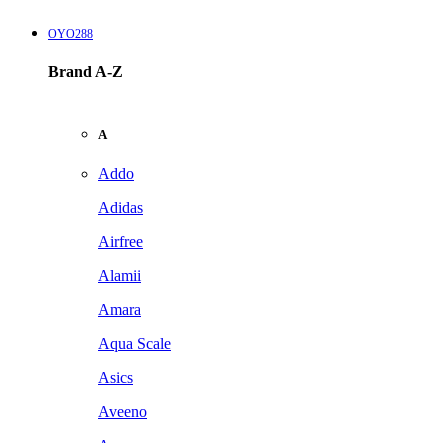
OYO288
Brand A-Z
A
Addo
Adidas
Airfree
Alamii
Amara
Aqua Scale
Asics
Aveeno
Awan