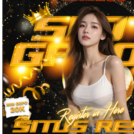
Squishmallows
Starbooks
Stick-O
Stokke
Sudocrem
Sumimo
Sunnylife
Sun-Staches
Swimava
T
Tommee Tippee
Trunki
Tutti Bambini