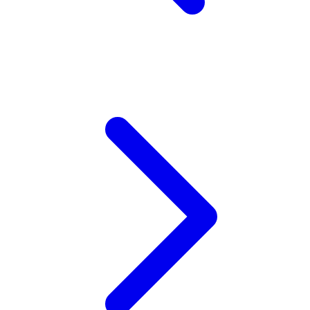
Xootz
Y
Yamatoya
Z
Zaxy
Zoggs
0-9
4Moms
59S