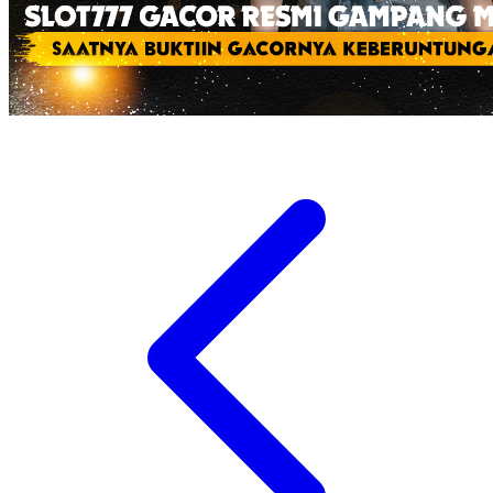
Twistshake
TY Toys
U
V
Veja
Vitaflow
Vtech
W
Waterland
Wellness
X