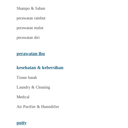
London Taxi
Shampo & Sabun
Love To Dream
perawatan rambut
perawatan mulut
M
perawatan diri
Magformers
Mama's Choice
perawatan ibu
Mamas&Papas
kesehatan & kebersihan
Mamaway
Tissue basah
Maxi Cosi
Laundry & Cleaning
Megabloks
Medical
Micro
Air Purifier & Humidifier
MiDeer
Mimi & Lula
potty
Mini Monkey