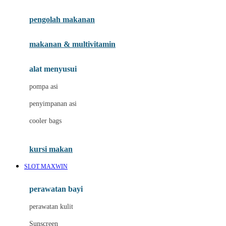
Joie
pengolah makanan
Joolz
Jujube
makanan & multivitamin
K
alat menyusui
Kiddycuts
pompa asi
Kumon
penyimpanan asi
L
cooler bags
Leapfrog
kursi makan
Leclerc
SLOT MAXWIN
Lee Vierra
Lillebaby
perawatan bayi
Little Bird Told Me
perawatan kulit
Little Miss Janis
Sunscreen