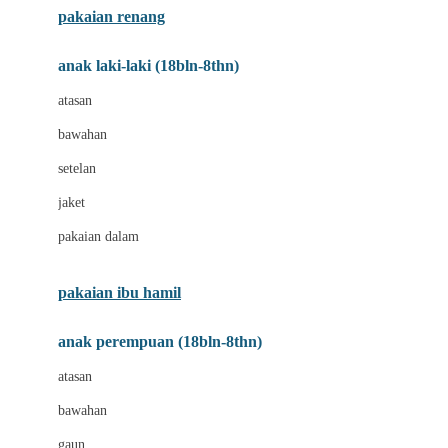
pakaian renang
Bumkins
anak laki-laki (18bln-8thn)
C
atasan
Cetaphil
bawahan
Chicco
setelan
Childlife
jaket
Clevamama
pakaian dalam
Cocolatte
Cottonseeds
pakaian ibu hamil
Cozy N Safe
anak perempuan (18bln-8thn)
Crane
atasan
Cybex
bawahan
D
gaun