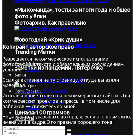
«Мы команда», тосты за итоги года и общее
фото у ёлки
Фотоархив. Как правильно
Новогодний «Крик души»
Копирайт
авторское право
Trending Метки
Разрешается некоммерческое использование
Фото.Альбом
фотографий и текста с обязательным соблюдением
Заметки из пандемии. Пятёрочка
Спорт
условий:
Байки
Ссылка активная на ту страницу, откуда вы взяли
Лениво читать? Слушай!
материал.
Видео.Урок
Фото.Проекты
Использование только на некоммерческих сайтах. Для
Фото.Новости
коммерческих проектов и прессы, в том числе для
Фото.Любитель
пабликов — свяжитесь со мной.
Байки
Цена за 100 граммов
Старый сайт
Не забывайте указывать автора, и, если это возможно,
Контакты
имена лиц в кадре. Это правила хорошего тона!
Нет Result