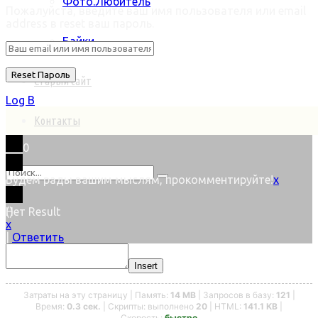
Фото.Любитель
Пожалуйста, введите ваш имя пользователя или email
address в reset ваш пароль.
Байки
Старый сайт
Log В
Контакты
0
Будем рады вашим мыслям, прокомментируйте!
x
Нет Result
(
)
x
|
Ответить
Показать все Result
Insert
Затраты на эту страницу | Память:
14 MB
| Запросов в базу:
121
|
Время:
0.3 сек.
| Скрипты: выполнено
20
| HTML:
141.1 KB
|
Скорость:
быстро