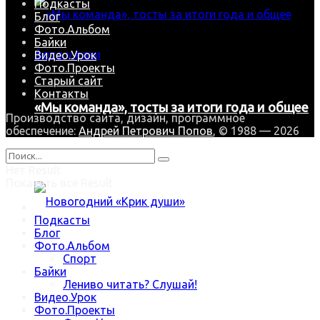
Подкасты
Блог
Фото.Альбом
Байки
Видео.Урок
Фото.Проекты
Старый сайт
Контакты
«Мы команда», тосты за итоги года и общее
Производство сайта, дизайн, программное
обеспечение:
Андрей Петрович Попов
, © 1988 — 2026
фото у ёлки
Нет Result
Показать все Result
Подкасты
Блог
Фото.Альбом
Новогодний «Крик души»
Спорт
Байки
Лениво читать? Слушай!
Видео.Урок
Trending Метки
Фото.Проекты