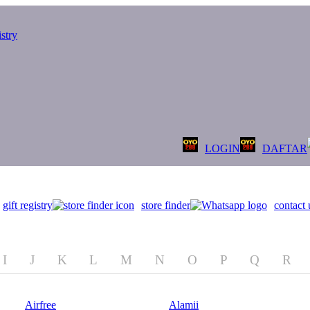
istry
LOGIN
DAFTAR
gift registry
store finder
contact 
I
J
K
L
M
N
O
P
Q
R
Airfree
Alamii