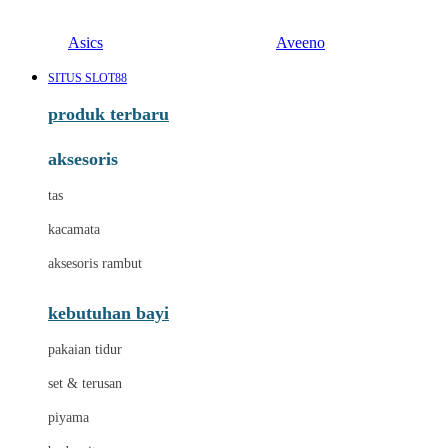
Asics
Aveeno
SITUS SLOT88
produk terbaru
aksesoris
tas
kacamata
aksesoris rambut
kebutuhan bayi
pakaian tidur
set & terusan
piyama