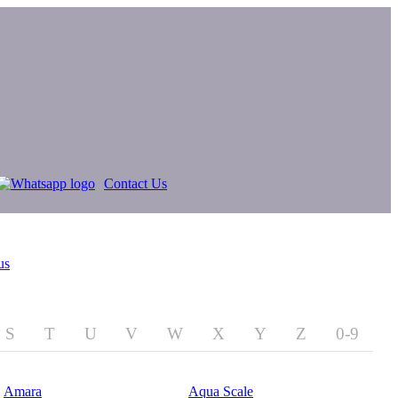
Contact Us
us
S
T
U
V
W
X
Y
Z
0-9
Amara
Aqua Scale