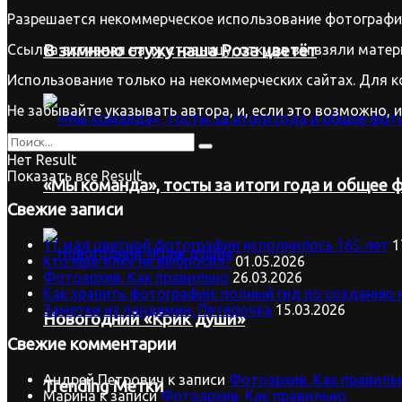
Разрешается некоммерческое использование фотографий
Ссылка активная на ту страницу, откуда вы взяли матер
В зимнюю стужу наша Роза цветёт
Использование только на некоммерческих сайтах. Для к
Не забывайте указывать автора, и, если это возможно, 
Нет Result
Показать все Result
«Мы команда», тосты за итоги года и общее ф
Свежие записи
17 мая цветной фотографии исполнилось 165 лет
1
Кто ещё ёлку не выбросил?
01.05.2026
Фотоархив. Как правильно
26.03.2026
Как хранить фотографии: полный гид по созданию 
Заметки из пандемии. Пятёрочка
15.03.2026
Новогодний «Крик души»
Свежие комментарии
Андрей Петрович
к записи
Фотоархив. Как правиль
Trending Метки
Марина
к записи
Фотоархив. Как правильно