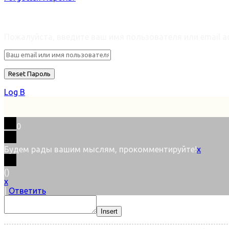
Retrieve ваш пароль
Пожалуйста, введите ваш имя пользователя или email ad
Log В
0
Будем рады вашим мыслям, прокомментируйте!
x
(
)
x
|
Ответить
Insert