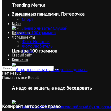
Trending Метки
Заметки из пандемии. Пятёрочка
Фото.Альбом
Спорт
Байки
Лениво читать? Слушай!
Видео.Урок
Фото.Проекты
Фото.Новости
Фото.Любитель
Байки
Цена за 100 граммов
Старый сайт
Контакты
Нет Result
Показать все Result
А надо не вещать, а надо беседовать
Копирайт
авторское право