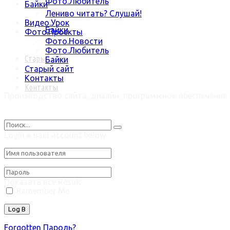
Фото.Любитель
Байки
Лениво читать? Слушай!
Видео.Урок
Байки
Фото.Проекты
Фото.Новости
Фото.Любитель
Старый сайт
Байки
Старый сайт
Контакты
Контакты
Производство сайта, дизайн, программное обеспечение
Welcome Back!
Login в ваш account below
Нет Result
Показать все Result
Remember Me
Forgotten Пароль?