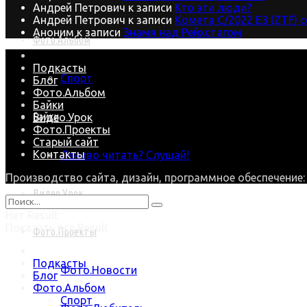
Андрей Петрович
к записи
Кто эти люди?
Андрей Петрович
к записи
Комета C/2022 E3 (ZTF) 
Аноним
к записи
Знамя над Рейхстагом
Фото.Альбом
Подкасты
Спорт
Блог
Фото.Альбом
Байки
Байки
Видео.Урок
Фото.Проекты
Старый сайт
Контакты
Лениво читать? Слушай!
Производство сайта, дизайн, программное обеспечение
Видео.Урок
Нет Result
Показать все Result
Фото.Проекты
Подкасты
Фото.Новости
Блог
Фото.Альбом
Спорт