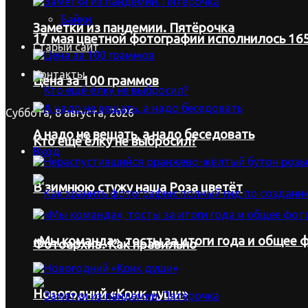
Байки
Заметки из пандемии. Пятёрочка
17 мая цветной фотографии исполнилось 165
Старый сайт
Контакты
Цена за 100 граммов
Суббота, 8 августа, 2026
А надо не вещать, а надо беседовать
Кто ещё ёлку не выбросил?
Вход
В зимнюю стужу наша Роза цветёт
«Мы команда», тосты за итоги года и общее ф
Фотоархив. Как правильно
Новогодний «Крик души»