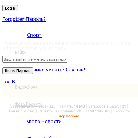
Фото.Альбом
Forgotten Пароль?
Retrieve ваш пароль
Спорт
Пожалуйста, введите ваш имя пользователя или email
address в reset ваш пароль.
Байки
Лениво читать? Слушай!
Log В
Видео.Урок
Фото.Проекты
Затраты на эту страницу | Память:
14 MB
| Запросов в базу:
121
|
Время:
1.4 сек.
| Скрипты: выполнено
20
| HTML:
142 KB
| Скорость:
нормально
Фото.Новости