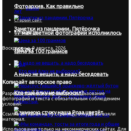
Фотоархив. Как правильно
Байки
Старый сайт
Заметки из пандемии. Пятёрочка
Контакты
17 мая цветной фотографии исполнилось
Воскресенье, 9 августа, 2026
165 лет
Цена за 100 граммов
Вход
А надо не вещать, а надо беседовать
Копирайт
авторское право
Кто ещё ёлку не выбросил?
Разрешается некоммерческое использование
фотографий и текста с обязательным соблюдением
условий:
В зимнюю стужу наша Роза цветёт
Ссылка активная на ту страницу, откуда вы взяли
материал.
Использование только на некоммерческих сайтах. Для