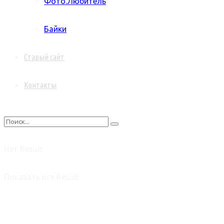
Фото.Любитель
Байки
Старый сайт
Контакты
Нет Result
Показать все Result