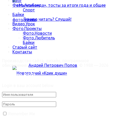
Блог
Фото.Альбом
Спорт
Байки
Лениво читать? Слушай!
Видео.Урок
Фото.Проекты
Фото.Новости
Фото.Любитель
«Мы команда», тосты за итоги года и общее
Байки
Старый сайт
Контакты
фото у ёлки
Производство сайта, дизайн, программное
обеспечение:
Андрей Петрович Попов
, © 1988 — 2026
Welcome Back!
Login в ваш account below
Новогодний «Крик души»
Trending Метки
Remember Me