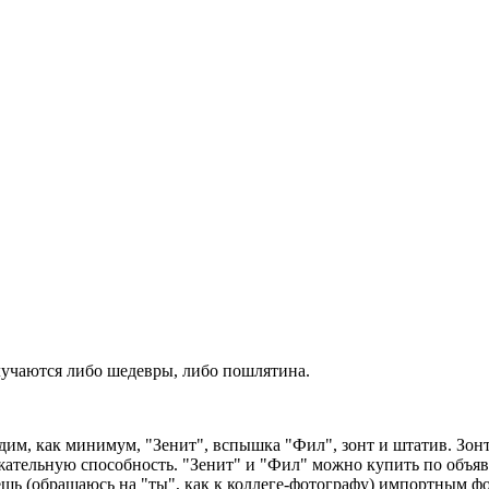
лучаются либо шедевры, либо пошлятина.
дим, как минимум, "Зенит", вспышка "Фил", зонт и штатив. Зо
жательную способность. "Зенит" и "Фил" можно купить по объя
шь (обращаюсь на "ты", как к коллеге-фотографу) импортным фо