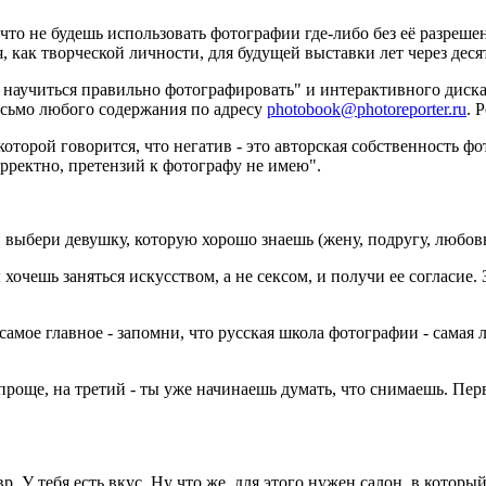
то не будешь использовать фотографии где-либо без её разрешен
, как творческой личности, для будущей выставки лет через десять
 научиться правильно фотографировать" и интерактивного дис
письмо любого содержания по адресу
photobook@photoreporter.ru
. 
оторой говорится, что негатив - это авторская собственность фо
орректно, претензий к фотографу не имею".
 выбери девушку, которую хорошо знаешь (жену, подругу, любов
хочешь заняться искусством, а не сексом, и получи ее согласие.
 самое главное - запомни, что русская школа фотографии - сама
- проще, на третий - ты уже начинаешь думать, что снимаешь. П
. У тебя есть вкус. Ну что же, для этого нужен салон, в котор