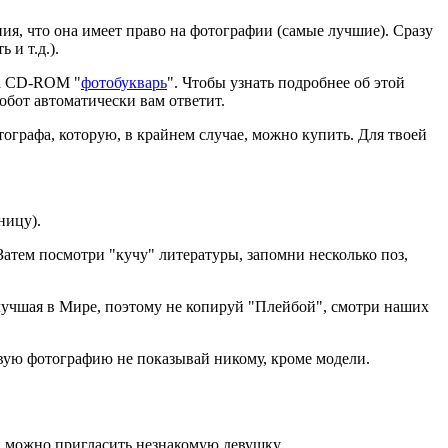
ия, что она имеет право на фотографии (самые лучшие). Сразу
 и т.д.).
ка CD-ROM "
фотобукварь
". Чтобы узнать подробнее об этой
Робот автоматически вам ответит.
тографа, которую, в крайнем случае, можно купить. Для твоей
ницу).
 Затем посмотри "кучу" литературы, запомни несколько поз,
я лучшая в Мире, поэтому не копируй "Плейбой", смотри наших
ервую фотографию не показывай никому, кроме модели.
ый можно пригласить незнакомую девушку.