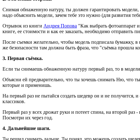
Снимая обнаженную натуру, ты должен гарантировать модели, ч
надо объяснить модели, зачем тебе это нужно (для развития тебя
Отрывок из книги
Андрея Попова
"Как выбрать фотоаппарат и
книге, ее стоимости и как ее заказать, необходимо отправить 
После съемки желательно, чтобы модель подписала бумажку, в к
же безопасности там должна быть фраза, что "съёмка прошла к
3. Первая съёмка.
Если ты снимаешь обнаженную натуру первый раз, то в модели
Объясни ей предварительно, что ты хочешь снимать Ню, что ты 
которые и применишь.
На первый раз не пытайся создать шедевр он и не получится, и
классиков.
Первый раз у всех дрожат руки и потеет спина, на второй раз 
Посмотри их через год.
4. Дальнейшие шаги.
Ты решил снимать дальше. Ты понял, что можешь создать шедевр