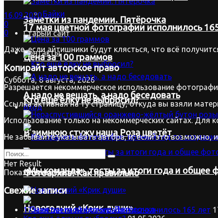
Байки
16.09.2020
Заметки из пандемии. Пятёрочка
0
17 мая цветной фотографии исполнилось 165
0
Старый сайт
Даже, если айтишники будут клясться, что всё получится
Контакты
Цена за 100 граммов
Копирайт
авторское право
Суббота, 8 августа, 2026
Разрешается некоммерческое использование фотографий
А надо не вещать, а надо беседовать
Кто ещё ёлку не выбросил?
Ссылка активная на ту страницу, откуда вы взяли матер
Вход
Использование только на некоммерческих сайтах. Для к
В зимнюю стужу наша Роза цветёт
Не забывайте указывать автора, и, если это возможно, 
Нет Result
«Мы команда», тосты за итоги года и общее ф
Фотоархив. Как правильно
Показать все Result
Свежие записи
Новогодний «Крик души»
17 мая цветной фотографии исполнилось 165 лет
1