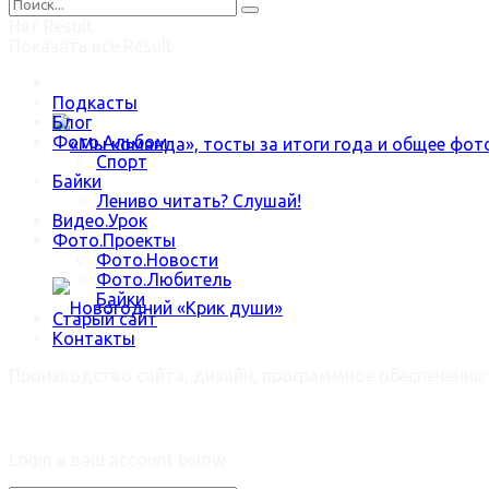
Нет Result
Показать все Result
В зимнюю стужу наша Роза цветёт
Подкасты
Блог
Фото.Альбом
Спорт
Байки
Лениво читать? Слушай!
Видео.Урок
«Мы команда», тосты за итоги года и общее ф
Фото.Проекты
Фото.Новости
Фото.Любитель
Байки
Старый сайт
Контакты
Производство сайта, дизайн, программное обеспечение
Новогодний «Крик души»
Welcome Back!
Login в ваш account below
Trending Метки