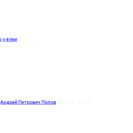
ото у ёлки
:
Андрей Петрович Попов
, © 1988 — 2026