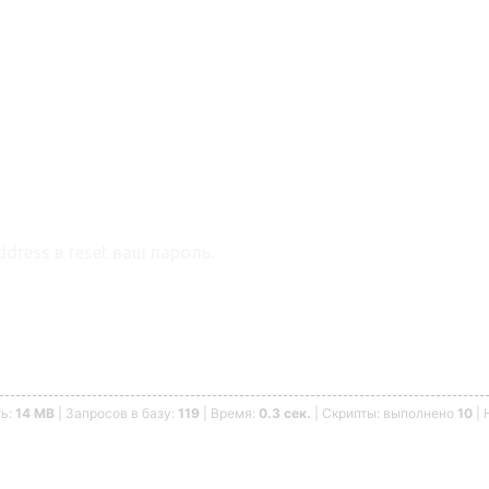
dress в reset ваш пароль.
ть:
14 MB
| Запросов в базу:
119
| Время:
0.3 сек.
| Скрипты: выполнено
10
| 