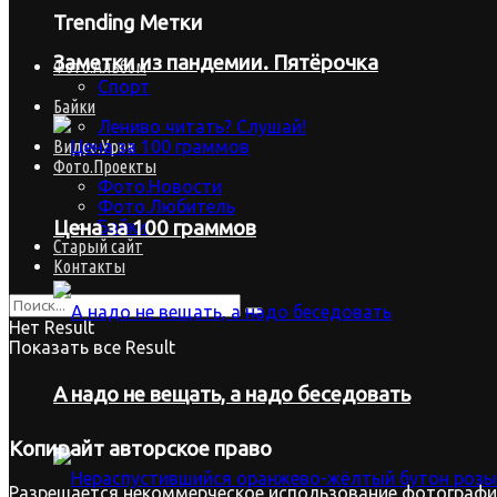
Trending Метки
Заметки из пандемии. Пятёрочка
Фото.Альбом
Спорт
Байки
Лениво читать? Слушай!
Видео.Урок
Фото.Проекты
Фото.Новости
Фото.Любитель
Байки
Цена за 100 граммов
Старый сайт
Контакты
Нет Result
Показать все Result
А надо не вещать, а надо беседовать
Копирайт
авторское право
Разрешается некоммерческое использование фотографий