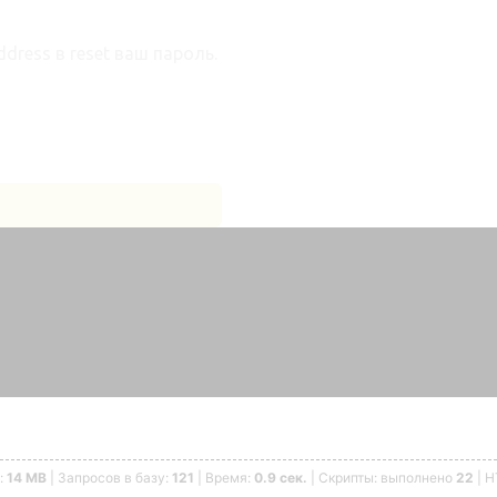
dress в reset ваш пароль.
:
14 MB
| Запросов в базу:
121
| Время:
0.9 сек.
| Скрипты: выполнено
22
| 