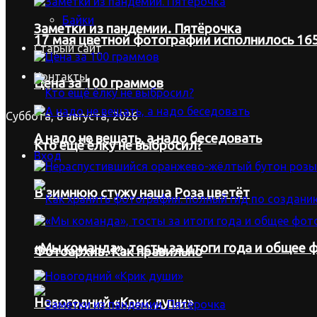
Байки
Заметки из пандемии. Пятёрочка
17 мая цветной фотографии исполнилось 165
Старый сайт
Контакты
Цена за 100 граммов
Суббота, 8 августа, 2026
А надо не вещать, а надо беседовать
Кто ещё ёлку не выбросил?
Вход
В зимнюю стужу наша Роза цветёт
«Мы команда», тосты за итоги года и общее ф
Фотоархив. Как правильно
Новогодний «Крик души»