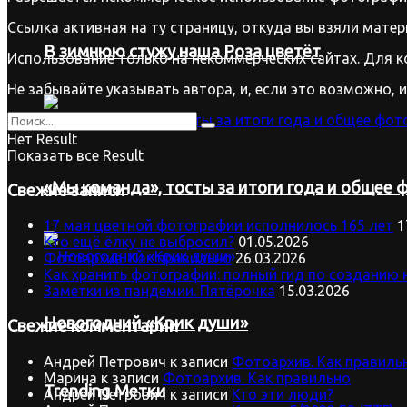
Ссылка активная на ту страницу, откуда вы взяли матер
В зимнюю стужу наша Роза цветёт
Использование только на некоммерческих сайтах. Для к
Не забывайте указывать автора, и, если это возможно, 
Нет Result
Показать все Result
«Мы команда», тосты за итоги года и общее ф
Свежие записи
17 мая цветной фотографии исполнилось 165 лет
1
Кто ещё ёлку не выбросил?
01.05.2026
Фотоархив. Как правильно
26.03.2026
Как хранить фотографии: полный гид по созданию 
Заметки из пандемии. Пятёрочка
15.03.2026
Новогодний «Крик души»
Свежие комментарии
Андрей Петрович
к записи
Фотоархив. Как правиль
Марина
к записи
Фотоархив. Как правильно
Trending Метки
Андрей Петрович
к записи
Кто эти люди?