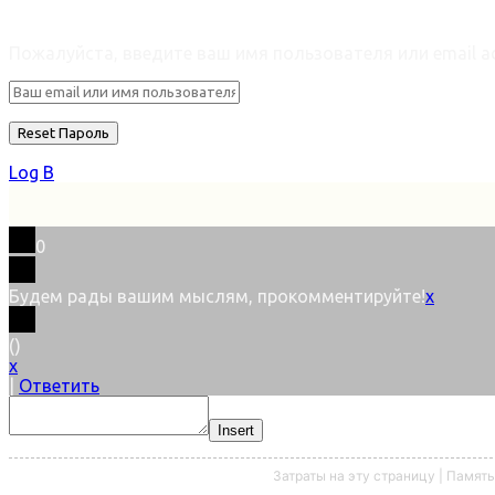
Retrieve ваш пароль
Пожалуйста, введите ваш имя пользователя или email ad
Log В
0
Будем рады вашим мыслям, прокомментируйте!
x
(
)
x
|
Ответить
Insert
Затраты на эту страницу | Память