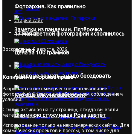
Фотоархив. Как правильно
Байки
Старый сайт
Заметки из пандемии. Пятёрочка
Контакты
17 мая цветной фотографии исполнилось
Воскресенье, 9 августа, 2026
165 лет
Цена за 100 граммов
Вход
А надо не вещать, а надо беседовать
Копирайт
авторское право
Разрешается некоммерческое использование
фотографий и текста с обязательным соблюдением
Кто ещё ёлку не выбросил?
условий:
Ссылка активная на ту страницу, откуда вы взяли
В зимнюю стужу наша Роза цветёт
материал.
Использование только на некоммерческих сайтах. Для
коммерческих проектов и прессы, в том числе для