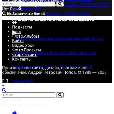
Андрей Петрович
к записи
Кто эти люди?
Андрей Петрович
к записи
Комета C/2022 E3 (ZTF)
Нет Result
сегодня ночью
Показать все Result
Аноним
к записи
Знамя над Рейхстагом
А надо не вещать, а надо беседовать
Подкасты
Блог
Фото.Альбом
Байки
Видео.Урок
Фото.Проекты
Старый сайт
Контакты
Производство сайта, дизайн, программное
обеспечение:
Андрей Петрович Попов
, © 1988 — 2026
В зимнюю стужу наша Роза цветёт
Нет Result
Показать все Result