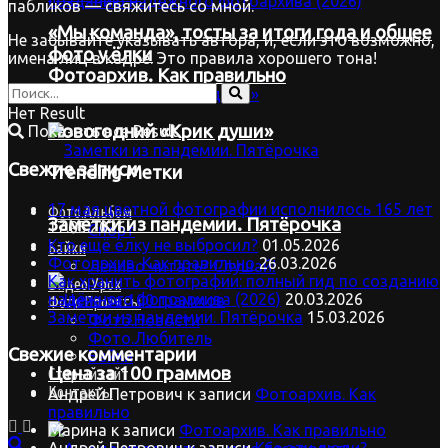
пабликов — свяжитесь со мной.
«Мы команда», тосты за итоги года и общее
Не забывайте указывать автора, и, если это возможно,
фото у ёлки
имена лиц в кадре. Это правила хорошего тона!
Фотоархив. Как правильно
Нет Result
Новогодний «Крик души»
Показать все Result
Свежие записи
Trending Метки
17 мая цветной фотографии исполнилось 165 лет
Фото.Альбом
Заметки из пандемии. Пятёрочка
17.05.2026
Спорт
Кто ещё ёлку не выбросил?
01.05.2026
Байки
Фотоархив. Как правильно
26.03.2026
Лениво читать? Слушай!
Как хранить фотографии: полный гид по созданию
Видео.Урок
надёжного фотоархива (2026)
20.03.2026
Фото.Проекты
Заметки из пандемии. Пятёрочка
15.03.2026
Фото.Новости
Фото.Любитель
Свежие комментарии
Байки
Цена за 100 граммов
Старый сайт
Контакты
Андрей Петрович
к записи
Фотоархив. Как
правильно
Марина
к записи
Фотоархив. Как правильно