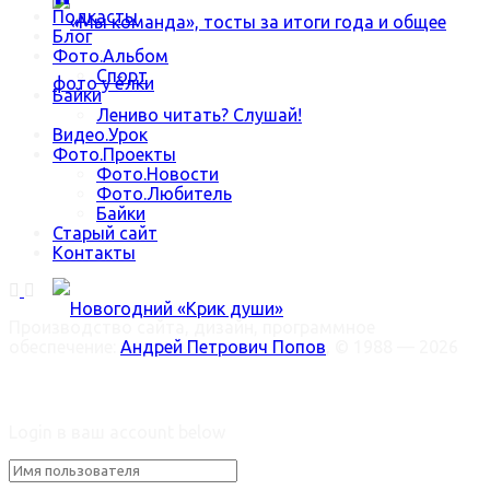
Подкасты
Блог
Фото.Альбом
Спорт
Байки
Лениво читать? Слушай!
Видео.Урок
Фото.Проекты
«Мы команда», тосты за итоги года и общее
Фото.Новости
Фото.Любитель
Байки
фото у ёлки
Старый сайт
Контакты
Производство сайта, дизайн, программное
обеспечение:
Андрей Петрович Попов
, © 1988 — 2026
Welcome Back!
Новогодний «Крик души»
Login в ваш account below
Trending Метки