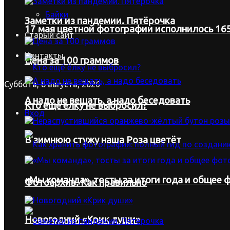
Байки
Заметки из пандемии. Пятёрочка
17 мая цветной фотографии исполнилось 165
Старый сайт
Контакты
Цена за 100 граммов
Суббота, 8 августа, 2026
А надо не вещать, а надо беседовать
Кто ещё ёлку не выбросил?
Вход
В зимнюю стужу наша Роза цветёт
«Мы команда», тосты за итоги года и общее ф
Фотоархив. Как правильно
Новогодний «Крик души»