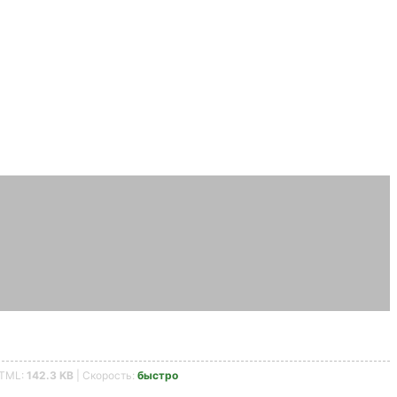
HTML:
142.3 KB
| Скорость:
быстро