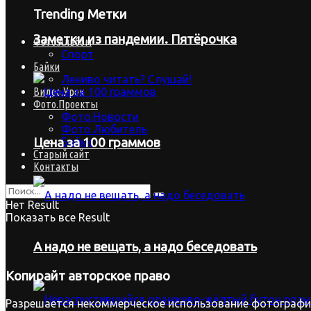
Trending Метки
Заметки из пандемии. Пятёрочка
Фото.Альбом
Спорт
Байки
Лениво читать? Слушай!
Видео.Урок
Фото.Проекты
Фото.Новости
Фото.Любитель
Байки
Цена за 100 граммов
Старый сайт
Контакты
Нет Result
Показать все Result
А надо не вещать, а надо беседовать
Копирайт
авторское право
Разрешается некоммерческое использование фотографий