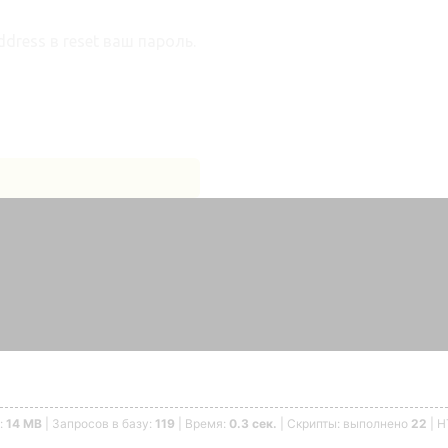
dress в reset ваш пароль.
:
14 MB
| Запросов в базу:
119
| Время:
0.3 сек.
| Скрипты: выполнено
22
| 