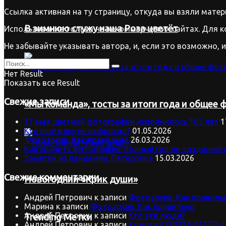
Ссылка активная на ту страницу, откуда вы взяли матер
В зимнюю стужу наша Роза цветёт
Использование только на некоммерческих сайтах. Для к
Не забывайте указывать автора, и, если это возможно, 
Нет Result
Показать все Result
Свежие записи
«Мы команда», тосты за итоги года и общее ф
17 мая цветной фотографии исполнилось 165 лет
1
Кто ещё ёлку не выбросил?
01.05.2026
Фотоархив. Как правильно
26.03.2026
Как хранить фотографии: полный гид по созданию 
Заметки из пандемии. Пятёрочка
15.03.2026
Свежие комментарии
Новогодний «Крик души»
Андрей Петрович
к записи
Фотоархив. Как правиль
Марина
к записи
Фотоархив. Как правильно
Андрей Петрович
к записи
Кто эти люди?
Trending Метки
Андрей Петрович
к записи
Комета C/2022 E3 (ZTF) 