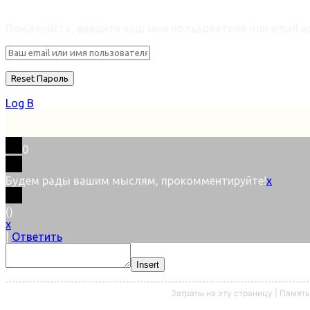
Retrieve ваш пароль
Пожалуйста, введите ваш имя пользователя или email ad
Log В
0
Будем рады вашим мыслям, прокомментируйте!
x
(
)
x
|
Ответить
Insert
Затраты на эту страницу | Память