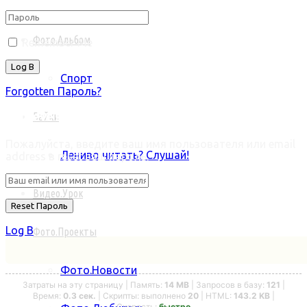
Фото.Альбом
Remember Me
Спорт
Forgotten Пароль?
Retrieve ваш пароль
Байки
Пожалуйста, введите ваш имя пользователя или email
Лениво читать? Слушай!
address в reset ваш пароль.
Видео.Урок
Log В
Фото.Проекты
Фото.Новости
Затраты на эту страницу | Память:
14 MB
| Запросов в базу:
121
|
Время:
0.3 сек.
| Скрипты: выполнено
20
| HTML:
143.2 KB
|
Скорость:
быстро