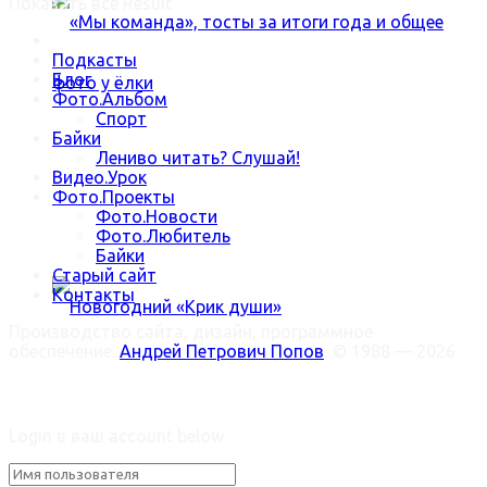
Показать все Result
Подкасты
Блог
Фото.Альбом
Спорт
Байки
Лениво читать? Слушай!
«Мы команда», тосты за итоги года и общее
Видео.Урок
Фото.Проекты
Фото.Новости
фото у ёлки
Фото.Любитель
Байки
Старый сайт
Контакты
Производство сайта, дизайн, программное
обеспечение:
Андрей Петрович Попов
, © 1988 — 2026
Новогодний «Крик души»
Welcome Back!
Login в ваш account below
Trending Метки