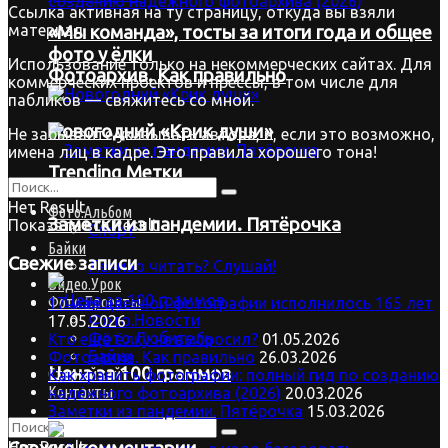
Ссылка активная на ту страницу, откуда вы взяли
материал.
«Мы команда», тосты за итоги года и общее
фото у ёлки
Использование только на некоммерческих сайтах. Для
Фотоархив. Как правильно
коммерческих проектов и прессы, в том числе для
пабликов — свяжитесь со мной.
Новогодний «Крик души»
Не забывайте указывать автора, и, если это возможно,
имена лиц в кадре. Это правила хорошего тона!
Trending Метки
Нет Result
Фото.Альбом
Заметки из пандемии. Пятёрочка
Показать все Result
Спорт
Байки
Свежие записи
Лениво читать? Слушай!
Видео.Урок
Фото.Проекты
17 мая цветной фотографии исполнилось 165 лет
Фото.Новости
17.05.2026
Фото.Любитель
Кто ещё ёлку не выбросил?
01.05.2026
Байки
Фотоархив. Как правильно
26.03.2026
Цена за 100 граммов
Старый сайт
Как хранить фотографии: полный гид по созданию
Контакты
надёжного фотоархива (2026)
20.03.2026
Заметки из пандемии. Пятёрочка
15.03.2026
Нет Result