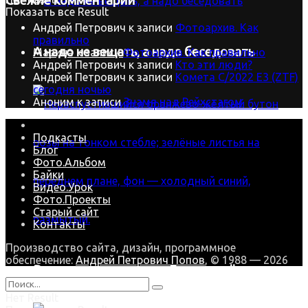
Свежие комментарии
Показать все Result
Андрей Петрович
к записи
Фотоархив. Как
правильно
А надо не вещать, а надо беседовать
Марина
к записи
Фотоархив. Как правильно
Андрей Петрович
к записи
Кто эти люди?
Андрей Петрович
к записи
Комета C/2022 E3 (ZTF)
сегодня ночью
Аноним
к записи
Знамя над Рейхстагом
Подкасты
Блог
Фото.Альбом
Байки
Видео.Урок
Фото.Проекты
Старый сайт
Контакты
Производство сайта, дизайн, программное
обеспечение:
Андрей Петрович Попов
, © 1988 — 2026
В зимнюю стужу наша Роза цветёт
Нет Result