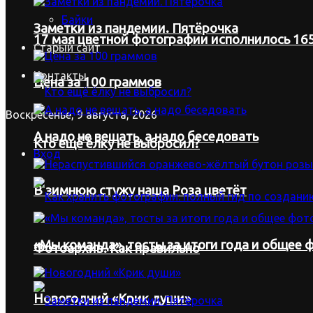
Байки
Заметки из пандемии. Пятёрочка
17 мая цветной фотографии исполнилось 165
Старый сайт
Контакты
Цена за 100 граммов
Воскресенье, 9 августа, 2026
А надо не вещать, а надо беседовать
Кто ещё ёлку не выбросил?
Вход
В зимнюю стужу наша Роза цветёт
«Мы команда», тосты за итоги года и общее ф
Фотоархив. Как правильно
Новогодний «Крик души»