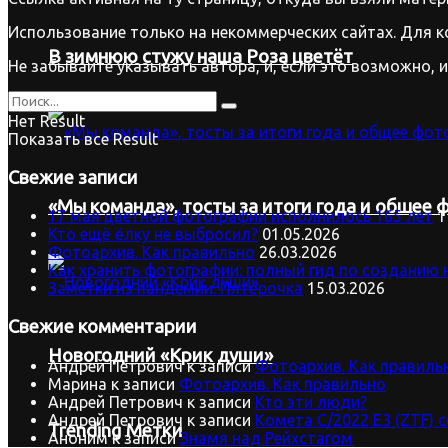
Использование только на некоммерческих сайтах. Для к
В зимнюю стужу наша Роза цветёт
Не забывайте указывать автора, и, если это возможно, 
Нет Result
Показать все Result
Свежие записи
«Мы команда», тосты за итоги года и общее ф
17 мая цветной фотографии исполнилось 165 лет
1
Кто ещё ёлку не выбросил?
01.05.2026
Фотоархив. Как правильно
26.03.2026
Как хранить фотографии: полный гид по созданию 
Заметки из пандемии. Пятёрочка
15.03.2026
Свежие комментарии
Новогодний «Крик души»
Андрей Петрович
к записи
Фотоархив. Как правиль
Марина
к записи
Фотоархив. Как правильно
Андрей Петрович
к записи
Кто эти люди?
Андрей Петрович
к записи
Комета C/2022 E3 (ZTF) 
Trending Метки
Аноним
к записи
Знамя над Рейхстагом