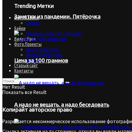
Trending Метки
Заметки из пандемии. Пятёрочка
Фото.Альбом
Спорт
Байки
Лениво читать? Слушай!
Видео.Урок
Фото.Проекты
Фото.Новости
Фото.Любитель
Байки
Цена за 100 граммов
Старый сайт
Контакты
Нет Result
Показать все Result
А надо не вещать, а надо беседовать
Копирайт
авторское право
Разрешается некоммерческое использование фотографий
Ссылка активная на ту страницу, откуда вы взяли матер