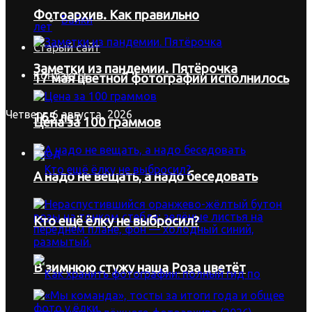
Фотоархив. Как правильно
Байки
Старый сайт
Заметки из пандемии. Пятёрочка
Контакты
17 мая цветной фотографии исполнилось
Четверг, 6 августа, 2026
165 лет
Цена за 100 граммов
Вход
А надо не вещать, а надо беседовать
Кто ещё ёлку не выбросил?
В зимнюю стужу наша Роза цветёт