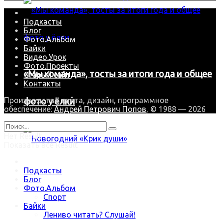
Подкасты
Блог
Фото.Альбом
Байки
Видео.Урок
Фото.Проекты
«Мы команда», тосты за итоги года и общее
Старый сайт
Контакты
Производство сайта, дизайн, программное
фото у ёлки
обеспечение:
Андрей Петрович Попов
, © 1988 — 2026
Нет Result
Показать все Result
Подкасты
Новогодний «Крик души»
Блог
Фото.Альбом
Спорт
Байки
Trending Метки
Лениво читать? Слушай!