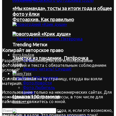
«Мы команда», тосты за итоги года и общее
фото у ёлки
Фотоархив. Как правильно
Новогодний «Крик души»
Trending Метки
Копирайт
авторское право
Фото.Альбом
Заметки из пандемии. Пятёрочка
Спорт
Разрешается некоммерческое использование
Байки
фотографий и текста с обязательным соблюдением
Лениво читать? Слушай!
условий:
Видео.Урок
Фото.Проекты
Ссылка активная на ту страницу, откуда вы взяли
Фото.Новости
материал.
Фото.Любитель
Байки
Использование только на некоммерческих сайтах. Для
Цена за 100 граммов
Старый сайт
коммерческих проектов и прессы, в том числе для
Контакты
пабликов — свяжитесь со мной.
Не забывайте указывать автора, и, если это возможно,
имена лиц в кадре. Это правила хорошего тона!
Нет Result