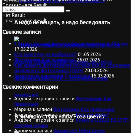
Показать все Result
Нет Result
Показать все Result
А надо не вещать, а надо беседовать
Свежие записи
17 мая цветной фотографии исполнилось 165 лет
17.05.2026
Кто ещё ёлку не выбросил?
01.05.2026
Фотоархив. Как правильно
26.03.2026
Как хранить фотографии: полный гид по созданию
надёжного фотоархива (2026)
20.03.2026
Заметки из пандемии. Пятёрочка
15.03.2026
Свежие комментарии
Андрей Петрович
к записи
Фотоархив. Как
правильно
Марина
к записи
Фотоархив. Как правильно
Андрей Петрович
к записи
Кто эти люди?
В зимнюю стужу наша Роза цветёт
Андрей Петрович
к записи
Комета C/2022 E3 (ZTF)
сегодня ночью
Аноним
к записи
Знамя над Рейхстагом