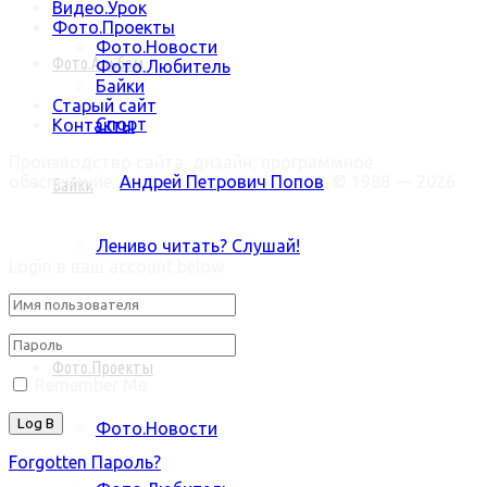
Видео.Урок
Фото.Проекты
Фото.Новости
Фото.Альбом
Фото.Любитель
Байки
Старый сайт
Спорт
Контакты
Производство сайта, дизайн, программное
обеспечение:
Андрей Петрович Попов
, © 1988 — 2026
Байки
Welcome Back!
Лениво читать? Слушай!
Login в ваш account below
Видео.Урок
Фото.Проекты
Remember Me
Фото.Новости
Forgotten Пароль?