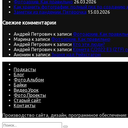
Фотоархив. Как правильно
26.03.2026
Как хранить фотографии: полный гид по созданию 
Заметки из пандемии. Пятёрочка
15.03.2026
Свежие комментарии
Андрей Петрович
к записи
Фотоархив. Как правиль
Марина
к записи
Фотоархив. Как правильно
Андрей Петрович
к записи
Кто эти люди?
Андрей Петрович
к записи
Комета C/2022 E3 (ZTF) 
Аноним
к записи
Знамя над Рейхстагом
Подкасты
Блог
Фото.Альбом
Байки
Видео.Урок
Фото.Проекты
Старый сайт
Контакты
Производство сайта, дизайн, программное обеспечение