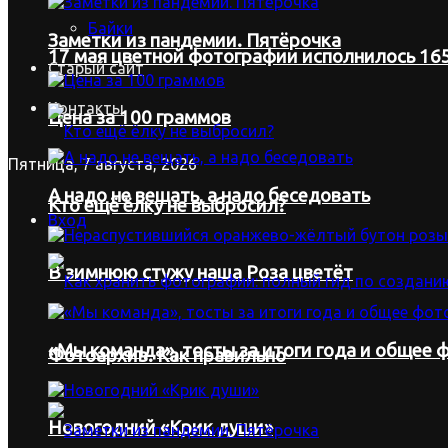
Байки
Заметки из пандемии. Пятёрочка
17 мая цветной фотографии исполнилось 165
Старый сайт
Контакты
Цена за 100 граммов
Пятница, 7 августа, 2026
А надо не вещать, а надо беседовать
Кто ещё ёлку не выбросил?
Вход
В зимнюю стужу наша Роза цветёт
«Мы команда», тосты за итоги года и общее ф
Фотоархив. Как правильно
Новогодний «Крик души»