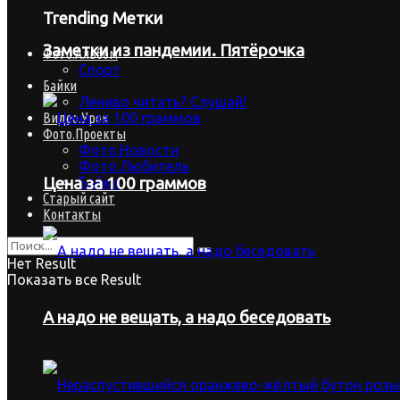
Trending Метки
Заметки из пандемии. Пятёрочка
Фото.Альбом
Спорт
Байки
Лениво читать? Слушай!
Видео.Урок
Фото.Проекты
Фото.Новости
Фото.Любитель
Байки
Цена за 100 граммов
Старый сайт
Контакты
Нет Result
Показать все Result
А надо не вещать, а надо беседовать