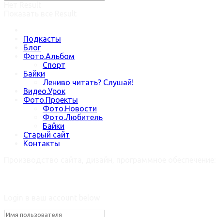
Нет Result
Показать все Result
Подкасты
Блог
Фото.Альбом
Спорт
Байки
Лениво читать? Слушай!
Видео.Урок
Фото.Проекты
Фото.Новости
Фото.Любитель
Байки
Старый сайт
Контакты
Производство сайта, дизайн, программное обеспечение
Welcome Back!
Login в ваш account below