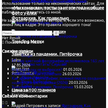
Использование только на некоммерческих сайтах. Для
«Мы команда», тосты за итоги года и общее
коммерческих проектов и прессы, в том числе для
пабликов — свяжитесь со мной.
фото у ёлки
Фотоархив. Как правильно
Не забывайте указывать автора, и, если это возможно,
имена лиц в кадре. Это правила хорошего тона!
Новогодний «Крик души»
Нет Result
Trending Метки
Показать все Result
Свежие записи
Фото.Альбом
Заметки из пандемии. Пятёрочка
Спорт
Байки
17 мая цветной фотографии исполнилось 165 лет
Лениво читать? Слушай!
17.05.2026
Видео.Урок
Кто ещё ёлку не выбросил?
01.05.2026
Фото.Проекты
Фотоархив. Как правильно
26.03.2026
Фото.Новости
Как хранить фотографии: полный гид по созданию
Фото.Любитель
надёжного фотоархива (2026)
20.03.2026
Байки
Заметки из пандемии. Пятёрочка
15.03.2026
Цена за 100 граммов
Старый сайт
Контакты
Свежие комментарии
Андрей Петрович
к записи
Фотоархив. Как