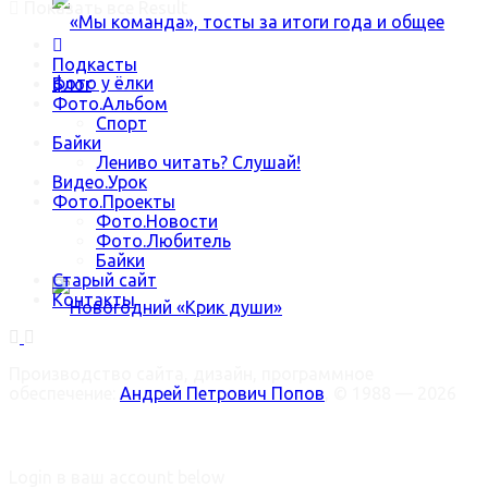
Показать все Result
Подкасты
Блог
Фото.Альбом
Спорт
Байки
Лениво читать? Слушай!
«Мы команда», тосты за итоги года и общее
Видео.Урок
Фото.Проекты
Фото.Новости
фото у ёлки
Фото.Любитель
Байки
Старый сайт
Контакты
Производство сайта, дизайн, программное
Новогодний «Крик души»
обеспечение:
Андрей Петрович Попов
, © 1988 — 2026
Welcome Back!
Trending Метки
Login в ваш account below