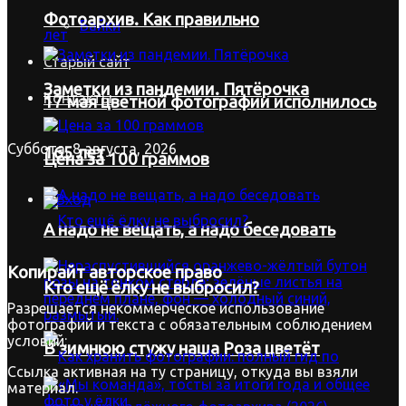
Фотоархив. Как правильно
Байки
Старый сайт
Заметки из пандемии. Пятёрочка
Контакты
17 мая цветной фотографии исполнилось
Суббота, 8 августа, 2026
165 лет
Цена за 100 граммов
Вход
А надо не вещать, а надо беседовать
Копирайт
авторское право
Кто ещё ёлку не выбросил?
Разрешается некоммерческое использование
фотографий и текста с обязательным соблюдением
условий:
В зимнюю стужу наша Роза цветёт
Ссылка активная на ту страницу, откуда вы взяли
материал.