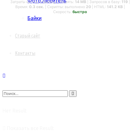
Фото.Любитель
Затраты на эту страницу | Память:
14 MB
| Запросов в базу:
119
|
Время:
0.3 сек.
| Скрипты: выполнено
20
| HTML:
141.2 KB
|
Скорость:
быстро
Байки
Старый сайт
Контакты
Нет Result
Показать все Result