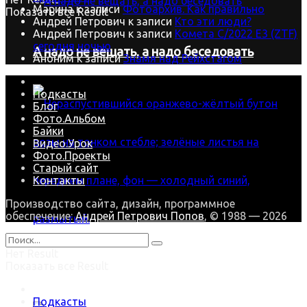
Марина
к записи
Фотоархив. Как правильно
Показать все Result
Андрей Петрович
к записи
Кто эти люди?
Андрей Петрович
к записи
Комета C/2022 E3 (ZTF)
сегодня ночью
А надо не вещать, а надо беседовать
Аноним
к записи
Знамя над Рейхстагом
Подкасты
Блог
Фото.Альбом
Байки
Видео.Урок
Фото.Проекты
Старый сайт
Контакты
Производство сайта, дизайн, программное
обеспечение:
Андрей Петрович Попов
, © 1988 — 2026
Нет Result
Показать все Result
В зимнюю стужу наша Роза цветёт
Подкасты