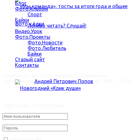
Блог
Фото.Альбом
Спорт
Байки
Лениво читать? Слушай!
Видео.Урок
Фото.Проекты
Фото.Новости
«Мы команда», тосты за итоги года и общее
Фото.Любитель
Байки
Старый сайт
фото у ёлки
Контакты
Производство сайта, дизайн, программное
обеспечение:
Андрей Петрович Попов
, © 1988 — 2026
Welcome Back!
Login в ваш account below
Новогодний «Крик души»
Trending Метки
Remember Me