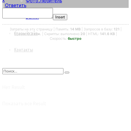
Фото.Любитель
|
Ответить
Байки
Insert
Затраты на эту страницу | Память:
14 MB
| Запросов в базу:
121
|
Старый сайт
Время:
0.3 сек.
| Скрипты: выполнено
20
| HTML:
141.6 KB
|
Скорость:
быстро
Контакты
Нет Result
Показать все Result