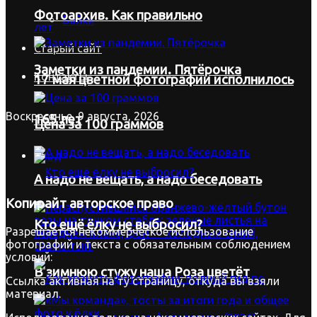
Фотоархив. Как правильно
Байки
Старый сайт
Заметки из пандемии. Пятёрочка
Контакты
17 мая цветной фотографии исполнилось
Воскресенье, 9 августа, 2026
165 лет
Цена за 100 граммов
Вход
А надо не вещать, а надо беседовать
Копирайт
авторское право
Кто ещё ёлку не выбросил?
Разрешается некоммерческое использование
фотографий и текста с обязательным соблюдением
условий:
В зимнюю стужу наша Роза цветёт
Ссылка активная на ту страницу, откуда вы взяли
материал.