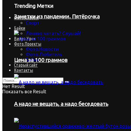
Trending Метки
Заметки из пандемии. Пятёрочка
Фото.Альбом
Спорт
Байки
Лениво читать? Слушай!
Видео.Урок
Фото.Проекты
Фото.Новости
Фото.Любитель
Байки
Цена за 100 граммов
Старый сайт
Контакты
Нет Result
Показать все Result
А надо не вещать, а надо беседовать