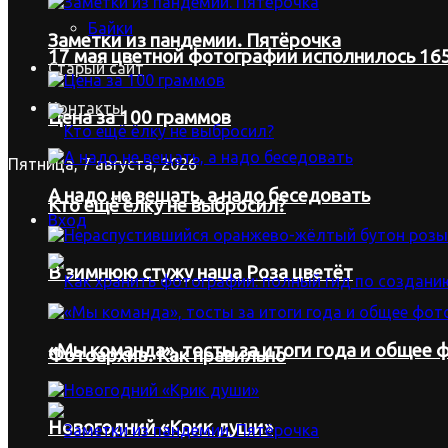
Байки
Заметки из пандемии. Пятёрочка
17 мая цветной фотографии исполнилось 165
Старый сайт
Контакты
Цена за 100 граммов
Пятница, 7 августа, 2026
А надо не вещать, а надо беседовать
Кто ещё ёлку не выбросил?
Вход
В зимнюю стужу наша Роза цветёт
«Мы команда», тосты за итоги года и общее ф
Фотоархив. Как правильно
Новогодний «Крик души»