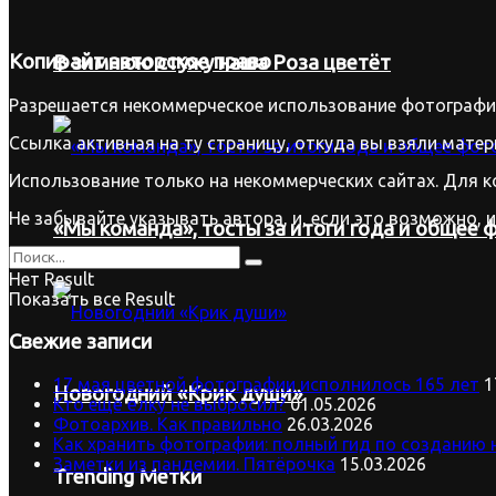
Копирайт
авторское право
В зимнюю стужу наша Роза цветёт
Разрешается некоммерческое использование фотографий
Ссылка активная на ту страницу, откуда вы взяли матер
Использование только на некоммерческих сайтах. Для к
Не забывайте указывать автора, и, если это возможно, 
«Мы команда», тосты за итоги года и общее ф
Нет Result
Показать все Result
Свежие записи
17 мая цветной фотографии исполнилось 165 лет
1
Новогодний «Крик души»
Кто ещё ёлку не выбросил?
01.05.2026
Фотоархив. Как правильно
26.03.2026
Как хранить фотографии: полный гид по созданию 
Заметки из пандемии. Пятёрочка
15.03.2026
Trending Метки