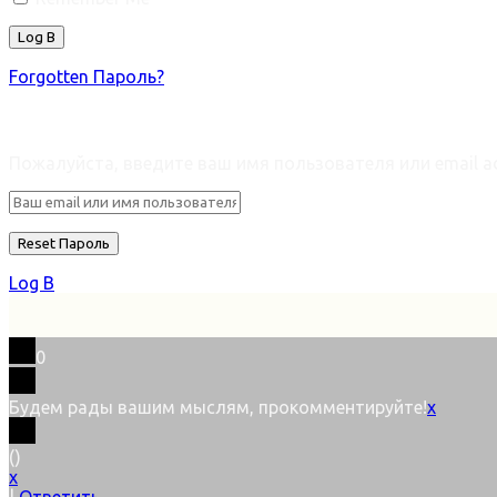
Forgotten Пароль?
Retrieve ваш пароль
Пожалуйста, введите ваш имя пользователя или email ad
Log В
0
Будем рады вашим мыслям, прокомментируйте!
x
(
)
x
|
Ответить