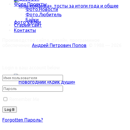
Фото.Проекты
Фото.Новости
Фото.Любитель
Байки
Старый сайт
Контакты
Производство сайта, дизайн, программное
«Мы команда», тосты за итоги года и общее
обеспечение:
Андрей Петрович Попов
, © 1988 — 2026
Welcome Back!
фото у ёлки
Login в ваш account below
Remember Me
Новогодний «Крик души»
Forgotten Пароль?
Trending Метки