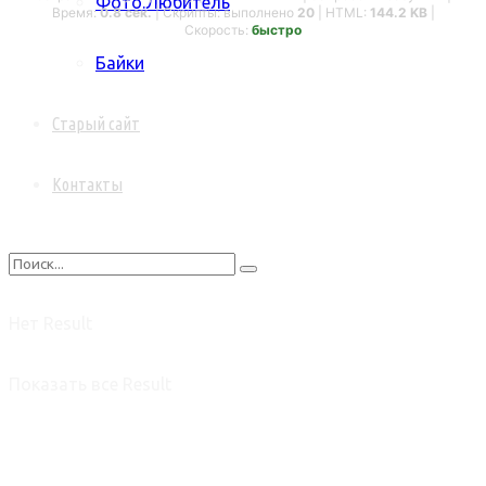
Фото.Любитель
Время:
0.8 сек.
| Скрипты: выполнено
20
| HTML:
144.2 KB
|
Скорость:
быстро
Байки
Старый сайт
Контакты
Нет Result
Показать все Result