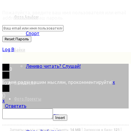
Retrieve ваш пароль
Пожалуйста, введите ваш имя пользователя или email
Фото.Альбом
address в reset ваш пароль.
Спорт
Log В
Байки
Лениво читать? Слушай!
0
Будем рады вашим мыслям, прокомментируйте!
x
Видео.Урок
(
)
Фото.Проекты
x
|
Ответить
Фото.Новости
Insert
Затраты на эту страницу | Память:
14 MB
| Запросов в базу:
121
|