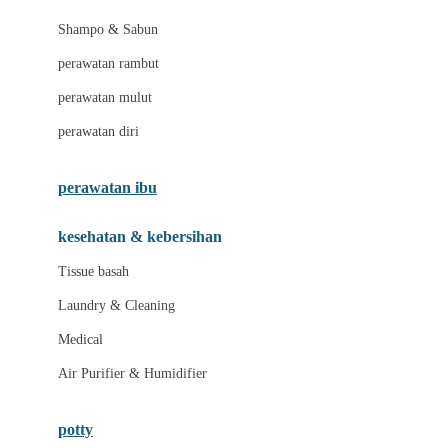
London Taxi
Shampo & Sabun
Love To Dream
perawatan rambut
perawatan mulut
M
perawatan diri
Magformers
Mama's Choice
perawatan ibu
Mamas&Papas
kesehatan & kebersihan
Mamaway
Tissue basah
Maxi Cosi
Laundry & Cleaning
Megabloks
Medical
Micro
Air Purifier & Humidifier
MiDeer
Mimi & Lula
potty
Mini Monkey