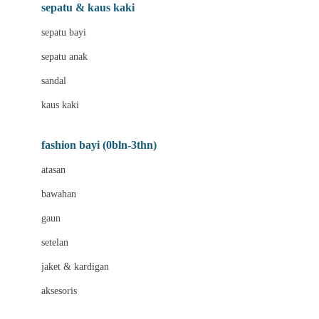
Beauty Barn
sepatu & kaus kaki
Bio Oil
sepatu bayi
Biolane
sepatu anak
Bite Fighters
sandal
Bizzi Growin
kaus kaki
Blackmores
fashion bayi (0bln-3thn)
Blooming Marvellous
atasan
Bonnels
bawahan
Bravado
gaun
Bruder
setelan
Brush Baby
jaket & kardigan
Buds Organics
aksesoris
Bugaboo
Buggygear