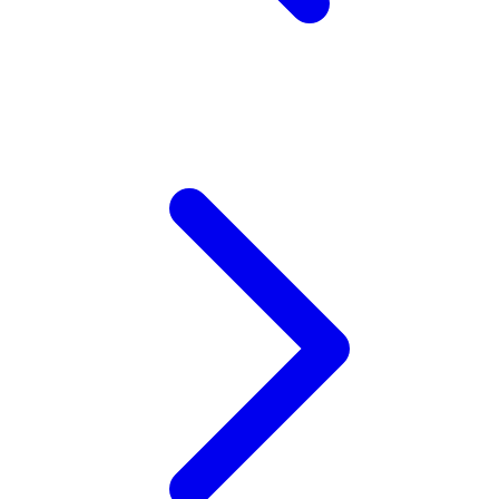
Xootz
Y
Yamatoya
Z
Zaxy
Zoggs
0-9
4Moms
59S