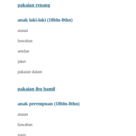
pakaian renang
Bumkins
anak laki-laki (18bln-8thn)
C
atasan
Cetaphil
bawahan
Chicco
setelan
Childlife
jaket
Clevamama
pakaian dalam
Cocolatte
Cottonseeds
pakaian ibu hamil
Cozy N Safe
anak perempuan (18bln-8thn)
Crane
atasan
Cybex
bawahan
D
gaun