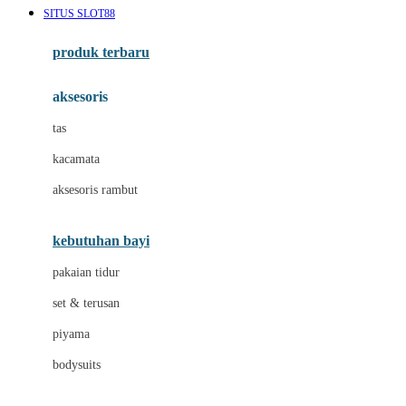
SITUS SLOT88
Azetabio
produk terbaru
B
aksesoris
Baabaasheepz
tas
Babiators
kacamata
Baby Dove
aksesoris rambut
Baby Jogger
Baby Rovega
kebutuhan bayi
Babybee
pakaian tidur
Banana Boat
set & terusan
Banz
piyama
Barbie
bodysuits
Beaba