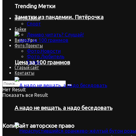
Trending Метки
Заметки из пандемии. Пятёрочка
Фото.Альбом
Спорт
Байки
Лениво читать? Слушай!
Видео.Урок
Фото.Проекты
Фото.Новости
Фото.Любитель
Байки
Цена за 100 граммов
Старый сайт
Контакты
Нет Result
Показать все Result
А надо не вещать, а надо беседовать
Копирайт
авторское право