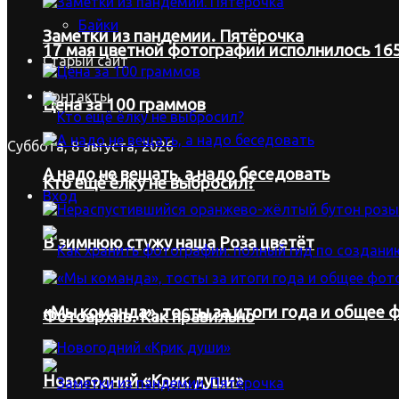
Байки
Заметки из пандемии. Пятёрочка
17 мая цветной фотографии исполнилось 165
Старый сайт
Контакты
Цена за 100 граммов
Суббота, 8 августа, 2026
А надо не вещать, а надо беседовать
Кто ещё ёлку не выбросил?
Вход
В зимнюю стужу наша Роза цветёт
«Мы команда», тосты за итоги года и общее ф
Фотоархив. Как правильно
Новогодний «Крик души»