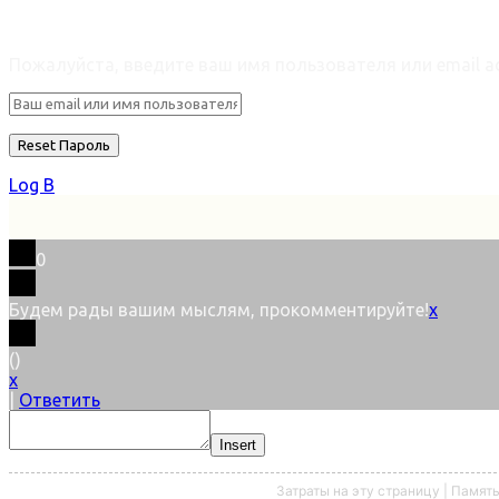
Retrieve ваш пароль
Пожалуйста, введите ваш имя пользователя или email ad
Log В
0
Будем рады вашим мыслям, прокомментируйте!
x
(
)
x
|
Ответить
Insert
Затраты на эту страницу | Памят