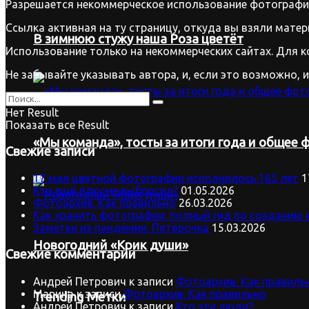
Разрешается некоммерческое использование фотографий
Ссылка активная на ту страницу, откуда вы взяли матер
В зимнюю стужу наша Роза цветёт
Использование только на некоммерческих сайтах. Для к
Не забывайте указывать автора, и, если это возможно, 
Нет Result
Показать все Result
«Мы команда», тосты за итоги года и общее ф
Свежие записи
17 мая цветной фотографии исполнилось 165 лет
1
Кто ещё ёлку не выбросил?
01.05.2026
Фотоархив. Как правильно
26.03.2026
Как хранить фотографии: полный гид по созданию 
Заметки из пандемии. Пятёрочка
15.03.2026
Новогодний «Крик души»
Свежие комментарии
Андрей Петрович
к записи
Фотоархив. Как правиль
Марина
к записи
Фотоархив. Как правильно
Trending Метки
Андрей Петрович
к записи
Кто эти люди?