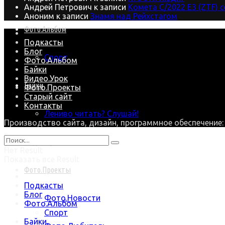
Андрей Петрович
к записи
Комета C/2022 E3 (ZTF) 
Аноним
к записи
Знамя над Рейхстагом
Фото.Альбом
Подкасты
Блог
Спорт
Фото.Альбом
Байки
Видео.Урок
Байки
Фото.Проекты
Старый сайт
Контакты
Лениво читать? Слушай!
Производство сайта, дизайн, программное обеспечение
Видео.Урок
Нет Result
Показать все Result
Фото.Проекты
Подкасты
Блог
Фото.Новости
Фото.Альбом
Спорт
Байки