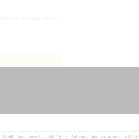
dress в reset ваш пароль.
ь:
14 MB
| Запросов в базу:
119
| Время:
0.6 сек.
| Скрипты: выполнено
22
| 