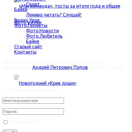
Спорт
Байки
Лениво читать? Слушай!
Видео.Урок
Фото.Проекты
Фото.Новости
Фото.Любитель
Байки
«Мы команда», тосты за итоги года и общее
Старый сайт
Контакты
фото у ёлки
Производство сайта, дизайн, программное
обеспечение:
Андрей Петрович Попов
, © 1988 — 2026
Welcome Back!
Login в ваш account below
Новогодний «Крик души»
Remember Me
Trending Метки