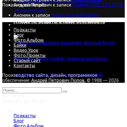
Показать все Result
Андрей Петрович
к записи
Комета C/2022 E3 (ZTF)
сегодня ночью
Аноним
к записи
Знамя над Рейхстагом
А надо не вещать, а надо беседовать
Подкасты
Блог
Фото.Альбом
Байки
Видео.Урок
Фото.Проекты
Старый сайт
Контакты
Производство сайта, дизайн, программное
обеспечение:
Андрей Петрович Попов
, © 1988 — 2026
Нет Result
Показать все Result
В зимнюю стужу наша Роза цветёт
Подкасты
Блог
Фото.Альбом