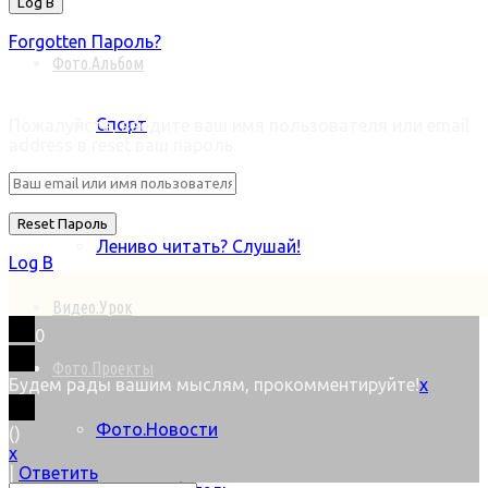
Forgotten Пароль?
Фото.Альбом
Retrieve ваш пароль
Спорт
Пожалуйста, введите ваш имя пользователя или email
address в reset ваш пароль.
Байки
Лениво читать? Слушай!
Log В
Видео.Урок
0
Фото.Проекты
Будем рады вашим мыслям, прокомментируйте!
x
Фото.Новости
(
)
x
|
Ответить