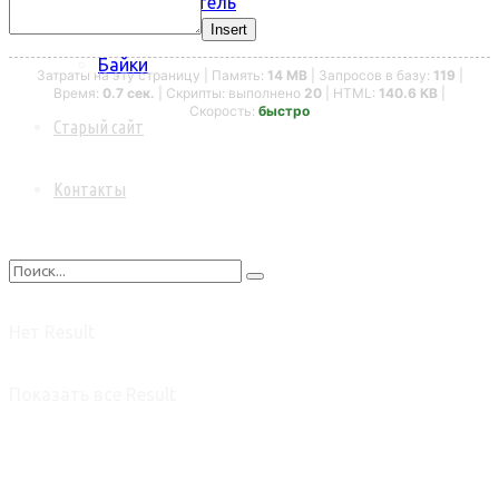
Фото.Любитель
Insert
Байки
Затраты на эту страницу | Память:
14 MB
| Запросов в базу:
119
|
Время:
0.7 сек.
| Скрипты: выполнено
20
| HTML:
140.6 KB
|
Скорость:
быстро
Старый сайт
Контакты
Нет Result
Показать все Result